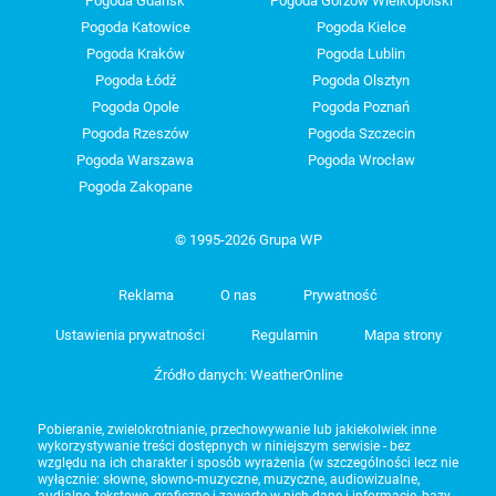
Pogoda Gdańsk
Pogoda Gorzów Wielkopolski
Pogoda Katowice
Pogoda Kielce
Pogoda Kraków
Pogoda Lublin
Pogoda Łódź
Pogoda Olsztyn
Pogoda Opole
Pogoda Poznań
Pogoda Rzeszów
Pogoda Szczecin
Pogoda Warszawa
Pogoda Wrocław
Pogoda Zakopane
© 1995-2026 Grupa WP
Reklama
O nas
Prywatność
Ustawienia prywatności
Regulamin
Mapa strony
Źródło danych: WeatherOnline
Pobieranie, zwielokrotnianie, przechowywanie lub jakiekolwiek inne
wykorzystywanie treści dostępnych w niniejszym serwisie - bez
względu na ich charakter i sposób wyrażenia (w szczególności lecz nie
wyłącznie: słowne, słowno-muzyczne, muzyczne, audiowizualne,
audialne, tekstowe, graficzne i zawarte w nich dane i informacje, bazy