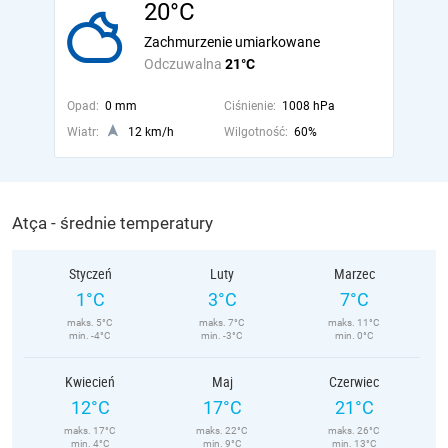
20°C
Zachmurzenie umiarkowane
Odczuwalna
21°C
Opad:
0 mm
Ciśnienie:
1008 hPa
Wiatr:
12 km/h
Wilgotność:
60%
Atça - średnie temperatury
Styczeń
Luty
Marzec
1°C
3°C
7°C
maks. 5°C
maks. 7°C
maks. 11°C
min. -4°C
min. -3°C
min. 0°C
Kwiecień
Maj
Czerwiec
12°C
17°C
21°C
maks. 17°C
maks. 22°C
maks. 26°C
min. 4°C
min. 9°C
min. 13°C