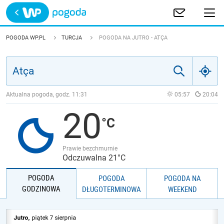
Trwa ładowanie
POLSKA
POGODA WP.PL
TURCJA
POGODA NA JUTRO - ATÇA
EUROPA
ŚWIAT
Aktualna pogoda, godz.
11:31
05:57
20:04
20
JAKOŚĆ POWIETRZA
Prawie bezchmurnie
Odczuwalna 21°C
POGODA
POGODA
POGODA NA
GODZINOWA
DŁUGOTERMINOWA
WEEKEND