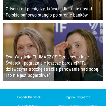
Odsetki od pieniędzy, których klient nie dostał.
Polskie państwo stanęło po stronie banków
Ewa Woydyłło TŁUMACZY SIĘ ze słów o Idze
Świątek i pogrąża się jeszcze bardziej? "Ta
dziewczyna troszkę straciła panowanie nad sobą.
I to nie jest pogardliwe"
Pogoda Białystok
Pogoda Bydgoszcz