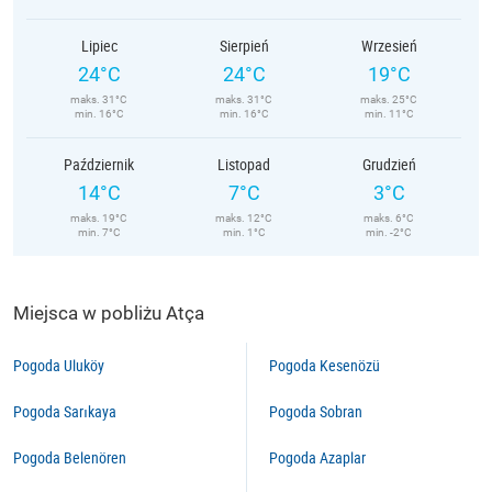
Lipiec
Sierpień
Wrzesień
24°C
24°C
19°C
maks. 31°C
maks. 31°C
maks. 25°C
min. 16°C
min. 16°C
min. 11°C
Październik
Listopad
Grudzień
14°C
7°C
3°C
maks. 19°C
maks. 12°C
maks. 6°C
min. 7°C
min. 1°C
min. -2°C
Miejsca w pobliżu Atça
Pogoda Uluköy
Pogoda Kesenözü
Pogoda Sarıkaya
Pogoda Sobran
Pogoda Belenören
Pogoda Azaplar