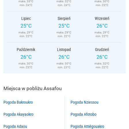
maks. 33°C
maks. 32°C
maks. 30°C
min. 24°C
min. 24°C
min. 23°C
Lipiec
Sierpień
Wrzesień
25°C
25°C
26°C
maks. 29°C
maks. 29°C
maks. 29°C
min. 22°C
min. 22°C
min. 22°C
Październik
Listopad
Grudzień
26°C
26°C
26°C
maks. 30°C
maks. 30°C
maks. 32°C
min. 23°C
min. 23°C
min. 22°C
Miejsca w pobliżu Assafou
Pogoda Bakroukro
Pogoda Nziessou
Pogoda Akayaokro
Pogoda Afotobo
Pogoda Adaou
Pogoda Attiégouakro