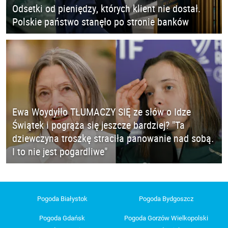
Odsetki od pieniędzy, których klient nie dostał.
Polskie państwo stanęło po stronie banków
Ewa Woydyłło TŁUMACZY SIĘ ze słów o Idze
Świątek i pogrąża się jeszcze bardziej? "Ta
dziewczyna troszkę straciła panowanie nad sobą.
I to nie jest pogardliwe"
Pogoda Białystok
Pogoda Bydgoszcz
Pogoda Gdańsk
Pogoda Gorzów Wielkopolski