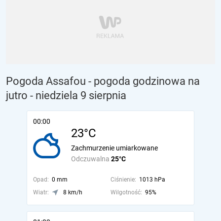
Pogoda Assafou - pogoda godzinowa na
jutro
- niedziela 9 sierpnia
00:00
23°C
Zachmurzenie umiarkowane
Odczuwalna
25°C
Opad:
0 mm
Ciśnienie:
1013 hPa
Wiatr:
8 km/h
Wilgotność:
95%