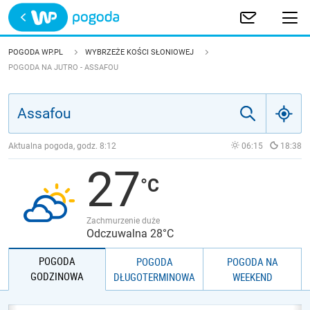
Trwa ładowanie
POLSKA
POGODA WP.PL
WYBRZEŻE KOŚCI SŁONIOWEJ
POGODA NA JUTRO - ASSAFOU
EUROPA
ŚWIAT
Aktualna pogoda, godz.
8:12
06:15
18:38
JAKOŚĆ POWIETRZA
27
Zachmurzenie duże
Odczuwalna 28°C
POGODA
POGODA
POGODA NA
GODZINOWA
DŁUGOTERMINOWA
WEEKEND