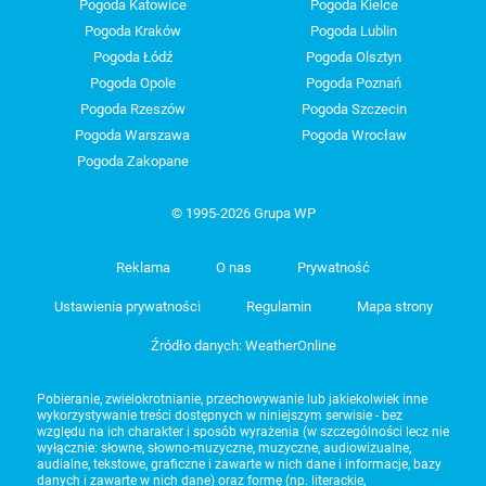
Pogoda Katowice
Pogoda Kielce
Pogoda Kraków
Pogoda Lublin
Pogoda Łódź
Pogoda Olsztyn
Pogoda Opole
Pogoda Poznań
Pogoda Rzeszów
Pogoda Szczecin
Pogoda Warszawa
Pogoda Wrocław
Pogoda Zakopane
© 1995-2026 Grupa WP
Reklama
O nas
Prywatność
Ustawienia prywatności
Regulamin
Mapa strony
Źródło danych: WeatherOnline
Pobieranie, zwielokrotnianie, przechowywanie lub jakiekolwiek inne
wykorzystywanie treści dostępnych w niniejszym serwisie - bez
względu na ich charakter i sposób wyrażenia (w szczególności lecz nie
wyłącznie: słowne, słowno-muzyczne, muzyczne, audiowizualne,
audialne, tekstowe, graficzne i zawarte w nich dane i informacje, bazy
danych i zawarte w nich dane) oraz formę (np. literackie,