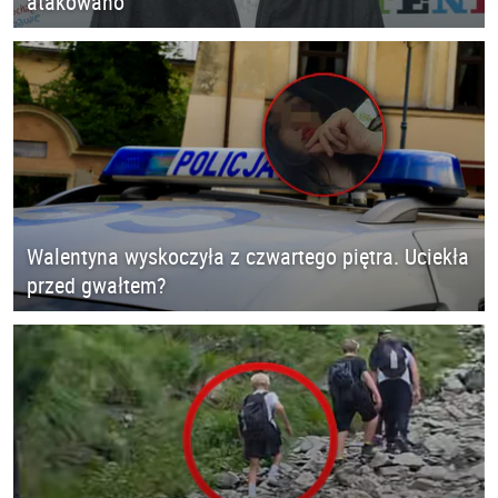
atakowano
Walentyna wyskoczyła z czwartego piętra. Uciekła
przed gwałtem?