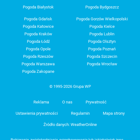
Pogoda Białystok
Pogoda Bydgoszcz
Pogoda Gdańsk
Pogoda Gorzów Wielkopolski
Pogoda Katowice
Pogoda Kielce
Pogoda Kraków
Pogoda Lublin
Pogoda Łódź
Pogoda Olsztyn
Pogoda Opole
Pogoda Poznań
Pogoda Rzeszów
Pogoda Szczecin
Pogoda Warszawa
Pogoda Wrocław
Pogoda Zakopane
© 1995-2026 Grupa WP
Reklama
O nas
Prywatność
Ustawienia prywatności
Regulamin
Mapa strony
Źródło danych: WeatherOnline
Pobieranie, zwielokrotnianie, przechowywanie lub jakiekolwiek inne