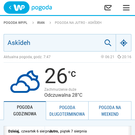
Trwa ładowanie
POLSKA
POGODA WP.PL
IRAN
POGODA NA JUTRO - ASKĪDEH
EUROPA
ŚWIAT
Aktualna pogoda, godz.
7:47
06:21
20:16
26
JAKOŚĆ POWIETRZA
Zachmurzenie duże
Odczuwalna 28°C
POGODA
POGODA
POGODA NA
GODZINOWA
DŁUGOTERMINOWA
WEEKEND