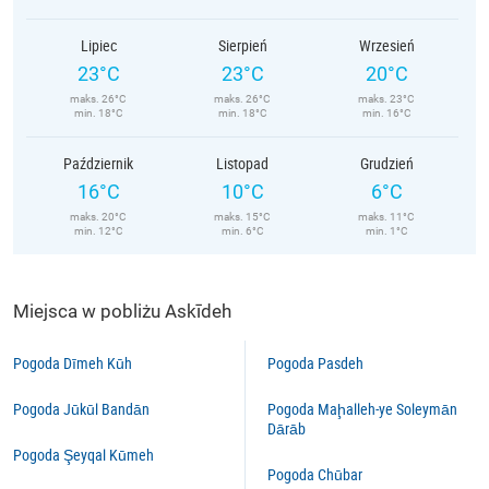
Lipiec
Sierpień
Wrzesień
23°C
23°C
20°C
maks. 26°C
maks. 26°C
maks. 23°C
min. 18°C
min. 18°C
min. 16°C
Październik
Listopad
Grudzień
16°C
10°C
6°C
maks. 20°C
maks. 15°C
maks. 11°C
min. 12°C
min. 6°C
min. 1°C
Miejsca w pobliżu Askīdeh
Pogoda Dīmeh Kūh
Pogoda Pasdeh
Pogoda Jūkūl Bandān
Pogoda Maḩalleh-ye Soleymān
Dārāb
Pogoda Şeyqal Kūmeh
Pogoda Chūbar