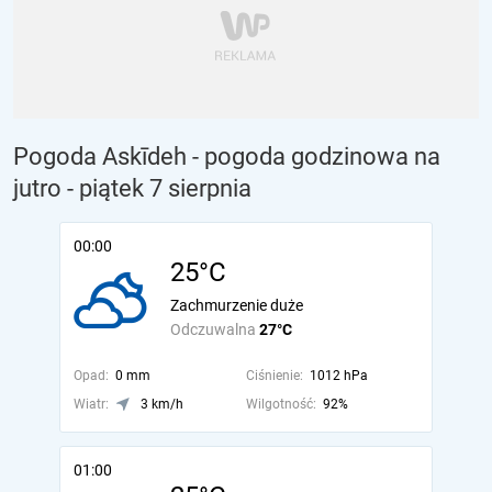
Pogoda Askīdeh - pogoda godzinowa na
jutro
- piątek 7 sierpnia
00:00
25°C
Zachmurzenie duże
Odczuwalna
27°C
Opad:
0 mm
Ciśnienie:
1012 hPa
Wiatr:
3 km/h
Wilgotność:
92%
01:00