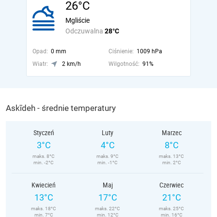
26°C
Mgliście
Odczuwalna
28°C
Opad:
0 mm
Ciśnienie:
1009 hPa
Wiatr:
2 km/h
Wilgotność:
91%
Askīdeh - średnie temperatury
Styczeń
Luty
Marzec
3°C
4°C
8°C
maks. 8°C
maks. 9°C
maks. 13°C
min. -2°C
min. -1°C
min. 2°C
Kwiecień
Maj
Czerwiec
13°C
17°C
21°C
maks. 18°C
maks. 22°C
maks. 25°C
min. 7°C
min. 12°C
min. 16°C