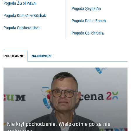
Pogoda Z̄ū ol Pīrān
Pogoda Şeyqalān
Pogoda Komsār-e Kūchak
Pogoda Deh-e Boneh
Pogoda Golshetālshān
Pogoda Qal‘eh Sarā
POPULARNE
NAJNOWSZE
Nie krył pochodzenia. Wielokrotnie go za nie