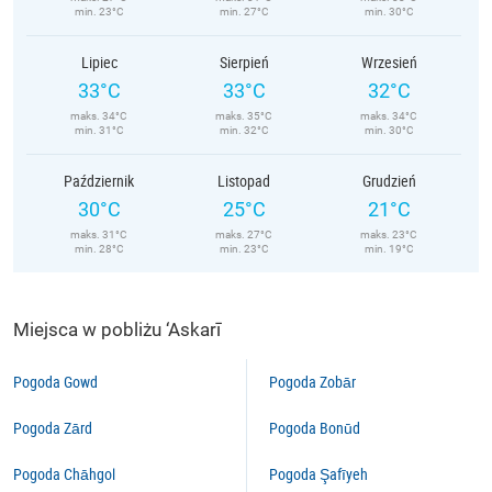
min. 23°C
min. 27°C
min. 30°C
Lipiec
Sierpień
Wrzesień
33°C
33°C
32°C
maks. 34°C
maks. 35°C
maks. 34°C
min. 31°C
min. 32°C
min. 30°C
Październik
Listopad
Grudzień
30°C
25°C
21°C
maks. 31°C
maks. 27°C
maks. 23°C
min. 28°C
min. 23°C
min. 19°C
Miejsca w pobliżu ‘Askarī
Pogoda Gowd
Pogoda Zobār
Pogoda Zārd
Pogoda Bonūd
Pogoda Chāhgol
Pogoda Şafīyeh