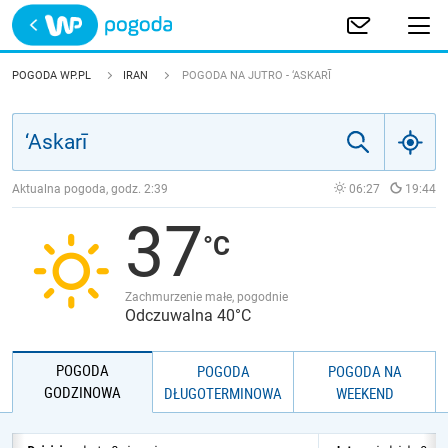
Trwa ładowanie
POLSKA
POGODA WP.PL
IRAN
POGODA NA JUTRO - ‘ASKARĪ
EUROPA
ŚWIAT
Aktualna pogoda, godz.
2:39
06:27
19:44
37
JAKOŚĆ POWIETRZA
Zachmurzenie małe, pogodnie
Odczuwalna 40°C
POGODA
POGODA
POGODA NA
GODZINOWA
DŁUGOTERMINOWA
WEEKEND