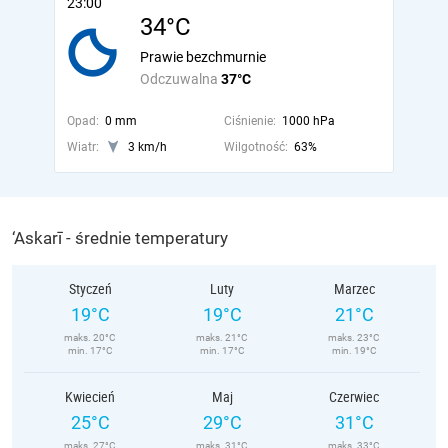
23:00
34°C
Prawie bezchmurnie
Odczuwalna
37°C
Opad:
0 mm
Ciśnienie:
1000 hPa
Wiatr:
3 km/h
Wilgotność:
63%
‘Askarī - średnie temperatury
Styczeń
Luty
Marzec
19°C
19°C
21°C
maks. 20°C
maks. 21°C
maks. 23°C
min. 17°C
min. 17°C
min. 19°C
Kwiecień
Maj
Czerwiec
25°C
29°C
31°C
maks. 27°C
maks. 31°C
maks. 33°C