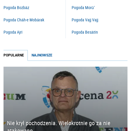
Pogoda Bozbāz
Pogoda Morū‘
Pogoda Chāh-e Mobārak
Pogoda Vajj Vajj
Pogoda Ajrī
Pogoda Besātīn
POPULARNE
NAJNOWSZE
Nie krył pochodzenia. Wielokrotnie go za nie
atakowano