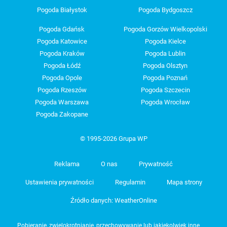
Pogoda Białystok
Pogoda Bydgoszcz
Pogoda Gdańsk
Pogoda Gorzów Wielkopolski
Pogoda Katowice
Pogoda Kielce
Pogoda Kraków
Pogoda Lublin
Pogoda Łódź
Pogoda Olsztyn
Pogoda Opole
Pogoda Poznań
Pogoda Rzeszów
Pogoda Szczecin
Pogoda Warszawa
Pogoda Wrocław
Pogoda Zakopane
© 1995-2026 Grupa WP
Reklama
O nas
Prywatność
Ustawienia prywatności
Regulamin
Mapa strony
Źródło danych: WeatherOnline
Pobieranie, zwielokrotnianie, przechowywanie lub jakiekolwiek inne