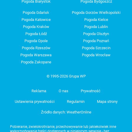
Pogoda Białystok
Pogoda Bydgoszcz
Pogoda Gdańsk
Pogoda Gorzów Wielkopolski
Pogoda Katowice
Pogoda Kielce
Pogoda Kraków
Pogoda Lublin
Pogoda Łódź
Pogoda Olsztyn
Pogoda Opole
Pogoda Poznań
Pogoda Rzeszów
Pogoda Szczecin
Pogoda Warszawa
Pogoda Wrocław
Pogoda Zakopane
© 1995-2026 Grupa WP
Reklama
O nas
Prywatność
Ustawienia prywatności
Regulamin
Mapa strony
Źródło danych: WeatherOnline
Pobieranie, zwielokrotnianie, przechowywanie lub jakiekolwiek inne
wykorzystywanie treści dostępnych w niniejszym serwisie - bez