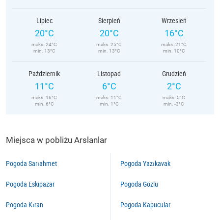
Lipiec
Sierpień
Wrzesień
20°C
20°C
16°C
maks. 24°C
maks. 25°C
maks. 21°C
min. 13°C
min. 13°C
min. 10°C
Październik
Listopad
Grudzień
11°C
6°C
2°C
maks. 16°C
maks. 11°C
maks. 5°C
min. 6°C
min. 1°C
min. -3°C
Miejsca w pobliżu Arslanlar
Pogoda Sarıahmet
Pogoda Yazıkavak
Pogoda Eskipazar
Pogoda Gözlü
Pogoda Kıran
Pogoda Kapucular