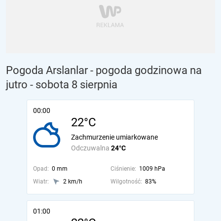
Pogoda Arslanlar - pogoda godzinowa na
jutro
- sobota 8 sierpnia
00:00
22°C
Zachmurzenie umiarkowane
Odczuwalna
24°C
Opad:
0 mm
Ciśnienie:
1009 hPa
Wiatr:
2 km/h
Wilgotność:
83%
01:00