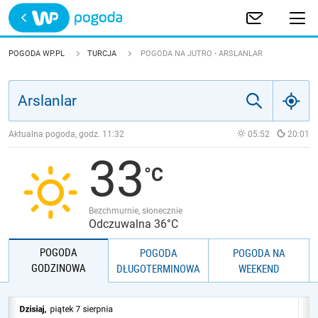
Trwa ładowanie
POLSKA
POGODA WP.PL
TURCJA
POGODA NA JUTRO - ARSLANLAR
EUROPA
ŚWIAT
Aktualna pogoda, godz.
11:32
05:52
20:01
33
JAKOŚĆ POWIETRZA
Bezchmurnie, słonecznie
Odczuwalna 36°C
POGODA
POGODA
POGODA NA
GODZINOWA
DŁUGOTERMINOWA
WEEKEND