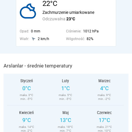
22°C
Zachmurzenie umiarkowane
Odczuwalna
23°C
Opad:
0 mm
Ciśnienie:
1012 hPa
Wiatr:
2 km/h
Wilgotność:
82%
Arslanlar - średnie temperatury
Styczeń
Luty
Marzec
0°C
1°C
4°C
maks. 3°C
maks. 5°C
maks. 9°C
min. -5°C
min. -5°C
min. -2°C
Kwiecień
Maj
Czerwiec
9°C
13°C
17°C
maks. 14°C
maks. 18°C
maks. 21°C
min. 2°C
min. 7°C
min. 10°C