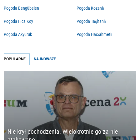
Pogoda Bengübelen
Pogoda Kozanlı
Pogoda Ilıca Köy
Pogoda Taşhanlı
Pogoda Akyürük
Pogoda Hacıahmetli
POPULARNE
NAJNOWSZE
Nie krył pochodzenia. Wielokrotnie go za nie
atakowano