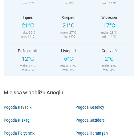
min. 3°C
min. 8°C
min. 11°C
Lipiec
Sierpień
Wrzesień
21°C
21°C
17°C
maks. 26°C
maks. 27°C
maks. 23°C
min. 14°C
min. 14°C
min. 11°C
Październik
Listopad
Grudzień
12°C
6°C
2°C
maks. 17°C
maks. 11°C
maks. 5°C
min. 7°C
min. 1°C
min. -3°C
Miejsca w pobliżu Arıoğlu
Pogoda Kavacık
Pogoda Keseköy
Pogoda Kıskaç
Pogoda Gazidere
Pogoda Perçencik
Pogoda Haramşah