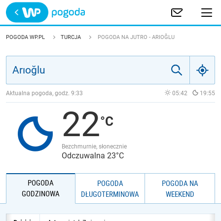
Trwa ładowanie
POLSKA
POGODA WP.PL
TURCJA
POGODA NA JUTRO - ARIOĞLU
EUROPA
ŚWIAT
Aktualna pogoda, godz.
9:33
05:42
19:55
22
JAKOŚĆ POWIETRZA
Bezchmurnie, słonecznie
Odczuwalna 23°C
POGODA
POGODA
POGODA NA
GODZINOWA
DŁUGOTERMINOWA
WEEKEND