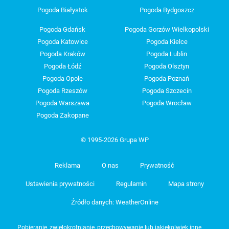
Pogoda Białystok
Pogoda Bydgoszcz
Pogoda Gdańsk
Pogoda Gorzów Wielkopolski
Pogoda Katowice
Pogoda Kielce
Pogoda Kraków
Pogoda Lublin
Pogoda Łódź
Pogoda Olsztyn
Pogoda Opole
Pogoda Poznań
Pogoda Rzeszów
Pogoda Szczecin
Pogoda Warszawa
Pogoda Wrocław
Pogoda Zakopane
© 1995-2026 Grupa WP
Reklama
O nas
Prywatność
Ustawienia prywatności
Regulamin
Mapa strony
Źródło danych: WeatherOnline
Pobieranie, zwielokrotnianie, przechowywanie lub jakiekolwiek inne