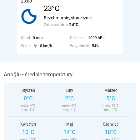
23:00
23°C
Bezchmurnie, słonecznie
Odczuwalna
24°C
Opad:
0 mm
Ciśnienie:
1009 hPa
Wiatr:
8 km/h
Wilgotność:
54%
Arıoğlu - średnie temperatury
Styczeń
Luty
Marzec
0°C
2°C
5°C
maks. 4°C
maks. 6°C
maks. 10°C
min. -5°C
min. -4°C
min. -1°C
Kwiecień
Maj
Czerwiec
10°C
14°C
18°C
maks. 15°C
maks. 19°C
maks. 23°C