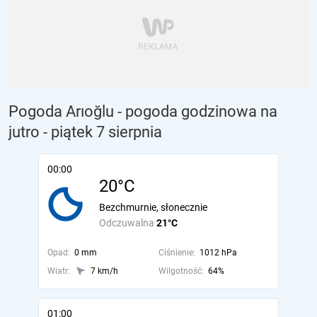
Pogoda Arıoğlu - pogoda godzinowa na
jutro
- piątek 7 sierpnia
00:00
20°C
Bezchmurnie, słonecznie
Odczuwalna
21°C
Opad:
0 mm
Ciśnienie:
1012 hPa
Wiatr:
7 km/h
Wilgotność:
64%
01:00