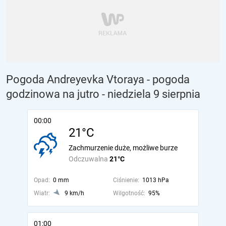
Pogoda Andreyevka Vtoraya - pogoda
godzinowa na jutro
- niedziela 9 sierpnia
00:00
21°C
Zachmurzenie duże, możliwe burze
Odczuwalna
21°C
Opad:
0 mm
Ciśnienie:
1013 hPa
Wiatr:
9 km/h
Wilgotność:
95%
01:00