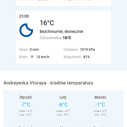
23:00
16°C
Bezchmurnie, słonecznie
Odczuwalna
16°C
Opad:
0 mm
Ciśnienie:
1019 hPa
Wiatr:
10 km/h
Wilgotność:
81%
Andreyevka Vtoraya - średnie temperatury
Styczeń
Luty
Marzec
-7°C
-6°C
-1°C
maks. -4°C
maks. -4°C
maks. 2°C
min. -9°C
min. -9°C
min. -5°C