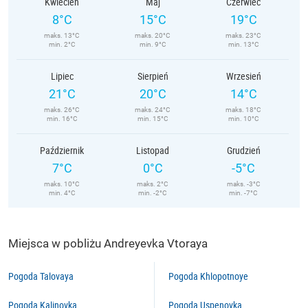
Kwiecień
Maj
Czerwiec
8°C
15°C
19°C
maks. 13°C
maks. 20°C
maks. 23°C
min. 2°C
min. 9°C
min. 13°C
Lipiec
Sierpień
Wrzesień
21°C
20°C
14°C
maks. 26°C
maks. 24°C
maks. 18°C
min. 16°C
min. 15°C
min. 10°C
Październik
Listopad
Grudzień
7°C
0°C
-5°C
maks. 10°C
maks. 2°C
maks. -3°C
min. 4°C
min. -2°C
min. -7°C
Miejsca w pobliżu Andreyevka Vtoraya
Pogoda Talovaya
Pogoda Khlopotnoye
Pogoda Kalinovka
Pogoda Uspenovka