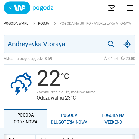
Trwa ładowanie
POLSKA
POGODA WP.PL
ROSJA
POGODA NA JUTRO - ANDREYEVKA VTORAYA
EUROPA
ŚWIAT
Aktualna pogoda, godz.
8:59
04:54
20:00
22
JAKOŚĆ POWIETRZA
Zachmurzenie duże, możliwe burze
Odczuwalna 23°C
POGODA
POGODA
POGODA NA
GODZINOWA
DŁUGOTERMINOWA
WEEKEND