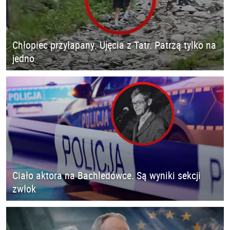
Chłopiec przyłapany. Ujęcia z Tatr. Patrzą tylko na
jedno
Ciało aktora na Bachledówce. Są wyniki sekcji
zwłok