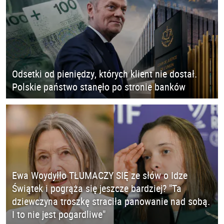
Odsetki od pieniędzy, których klient nie dostał.
Polskie państwo stanęło po stronie banków
Ewa Woydyłło TŁUMACZY SIĘ ze słów o Idze
Świątek i pogrąża się jeszcze bardziej? "Ta
dziewczyna troszkę straciła panowanie nad sobą.
I to nie jest pogardliwe"