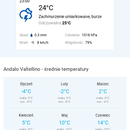
23:00
24°C
Zachmurzenie umiarkowane, burze
Odczuwalna
25°C
Opad:
0.3 mm
Ciśnienie:
1018 hPa
Wiatr:
8 km/h
Wilgotność:
79%
Andalo Valtellino - średnie temperatury
Styczeń
Luty
Marzec
-4°C
-2°C
2°C
maks. 0°C
maks. 2°C
maks. 5°C
min. -9°C
min. -8°C
min. -4°C
Kwiecień
Maj
Czerwiec
5°C
10°C
14°C
maks. 8°C
maks. 14°C
maks. 18°C