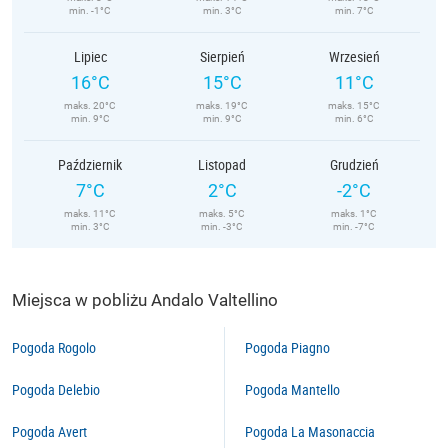
min. -1°C
min. 3°C
min. 7°C
Lipiec
Sierpień
Wrzesień
16°C
15°C
11°C
maks. 20°C
maks. 19°C
maks. 15°C
min. 9°C
min. 9°C
min. 6°C
Październik
Listopad
Grudzień
7°C
2°C
-2°C
maks. 11°C
maks. 5°C
maks. 1°C
min. 3°C
min. -3°C
min. -7°C
Miejsca w pobliżu Andalo Valtellino
Pogoda Rogolo
Pogoda Piagno
Pogoda Delebio
Pogoda Mantello
Pogoda Avert
Pogoda La Masonaccia