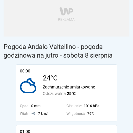
Pogoda Andalo Valtellino - pogoda
godzinowa na jutro
- sobota 8 sierpnia
00:00
24°C
Zachmurzenie umiarkowane
Odczuwalna
25°C
Opad:
0 mm
Ciśnienie:
1016 hPa
Wiatr:
7 km/h
Wilgotność:
79%
01:00