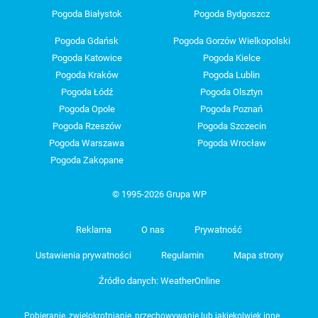
Pogoda Białystok
Pogoda Bydgoszcz
Pogoda Gdańsk
Pogoda Gorzów Wielkopolski
Pogoda Katowice
Pogoda Kielce
Pogoda Kraków
Pogoda Lublin
Pogoda Łódź
Pogoda Olsztyn
Pogoda Opole
Pogoda Poznań
Pogoda Rzeszów
Pogoda Szczecin
Pogoda Warszawa
Pogoda Wrocław
Pogoda Zakopane
© 1995-2026 Grupa WP
Reklama
O nas
Prywatność
Ustawienia prywatności
Regulamin
Mapa strony
Źródło danych: WeatherOnline
Pobieranie, zwielokrotnianie, przechowywanie lub jakiekolwiek inne