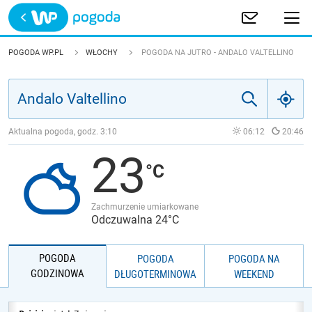
Trwa ładowanie
POLSKA
POGODA WP.PL
WŁOCHY
POGODA NA JUTRO - ANDALO VALTELLINO
EUROPA
ŚWIAT
Aktualna pogoda, godz.
3:10
06:12
20:46
23
JAKOŚĆ POWIETRZA
Zachmurzenie umiarkowane
Odczuwalna 24°C
POGODA
POGODA
POGODA NA
GODZINOWA
DŁUGOTERMINOWA
WEEKEND