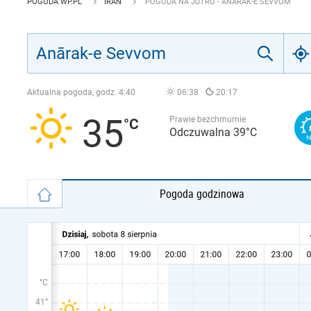
POGODA WP.PL
IRAN
POGODA NA JUTRO - ANĀRAK-E SEVVOM
Aktualna pogoda, godz.
4:40
06:38
20:17
35
Prawie bezchmurnie
Odczuwalna 39°C
Pogoda godzinowa
°C
41°