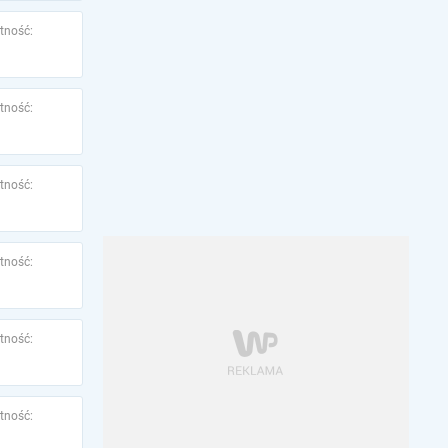
tność:
tność:
tność:
tność:
tność:
tność: