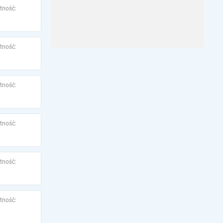
tność:
tność:
tność:
tność:
tność:
tność: