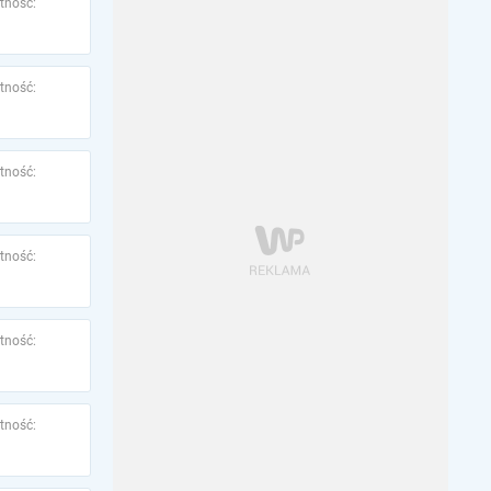
tność:
tność:
tność:
tność:
tność:
tność: