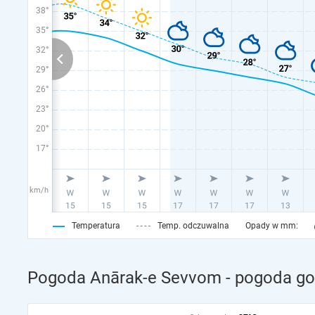
38°
35°
32°
29°
26°
23°
20°
17°
km/h
Temperatura
Temp. odczuwalna
Opady w mm:
Pogoda Anārak-e Sevvom - pogoda go