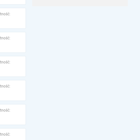
tność:
tność:
tność:
tność:
tność:
tność: