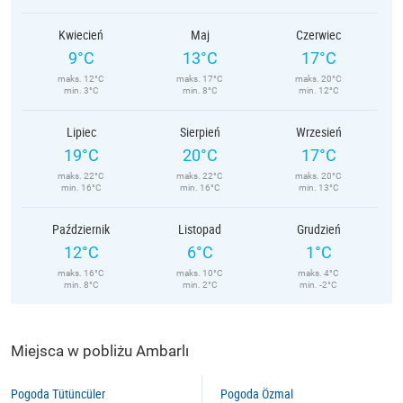
Kwiecień
Maj
Czerwiec
9°C
13°C
17°C
maks. 12°C
maks. 17°C
maks. 20°C
min. 3°C
min. 8°C
min. 12°C
Lipiec
Sierpień
Wrzesień
19°C
20°C
17°C
maks. 22°C
maks. 22°C
maks. 20°C
min. 16°C
min. 16°C
min. 13°C
Październik
Listopad
Grudzień
12°C
6°C
1°C
maks. 16°C
maks. 10°C
maks. 4°C
min. 8°C
min. 2°C
min. -2°C
Miejsca w pobliżu Ambarlı
Pogoda Tütüncüler
Pogoda Özmal