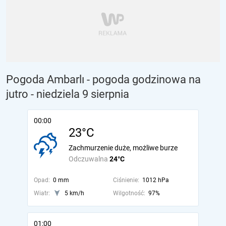
Pogoda Ambarlı - pogoda godzinowa na
jutro
- niedziela 9 sierpnia
00:00
23°C
Zachmurzenie duże, możliwe burze
Odczuwalna
24°C
Opad:
0 mm
Ciśnienie:
1012 hPa
Wiatr:
5 km/h
Wilgotność:
97%
01:00