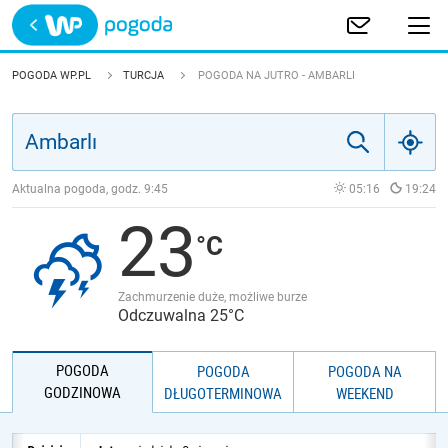
Trwa ładowanie
POLSKA
POGODA WP.PL
TURCJA
POGODA NA JUTRO - AMBARLI
EUROPA
ŚWIAT
Aktualna pogoda, godz.
9:45
05:16
19:24
23
JAKOŚĆ POWIETRZA
Zachmurzenie duże, możliwe burze
Odczuwalna 25°C
POGODA
POGODA
POGODA NA
GODZINOWA
DŁUGOTERMINOWA
WEEKEND