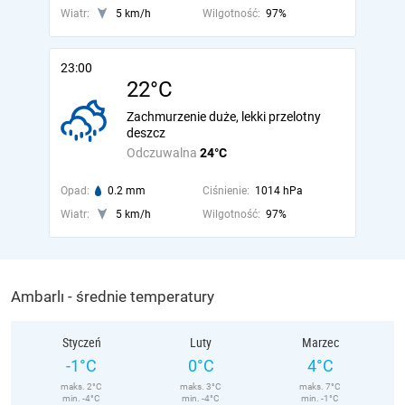
Wiatr:
5 km/h
Wilgotność:
97%
23:00
22°C
Zachmurzenie duże, lekki przelotny
deszcz
Odczuwalna
24°C
Opad:
0.2 mm
Ciśnienie:
1014 hPa
Wiatr:
5 km/h
Wilgotność:
97%
Ambarlı - średnie temperatury
Styczeń
Luty
Marzec
-1°C
0°C
4°C
maks. 2°C
maks. 3°C
maks. 7°C
min. -4°C
min. -4°C
min. -1°C