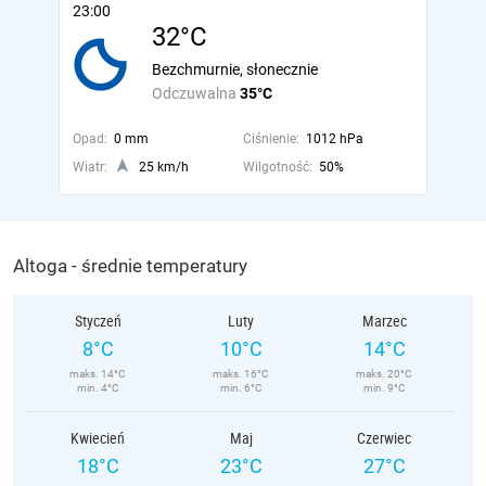
23:00
32°C
Bezchmurnie, słonecznie
Odczuwalna
35°C
Opad:
0 mm
Ciśnienie:
1012 hPa
Wiatr:
25 km/h
Wilgotność:
50%
Altoga - średnie temperatury
Styczeń
Luty
Marzec
8°C
10°C
14°C
maks. 14°C
maks. 16°C
maks. 20°C
min. 4°C
min. 6°C
min. 9°C
Kwiecień
Maj
Czerwiec
18°C
23°C
27°C