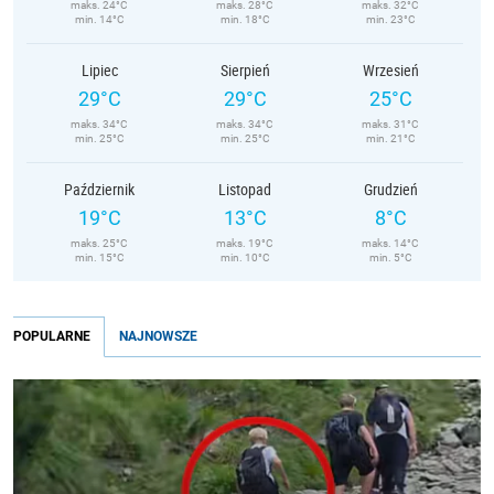
maks. 24°C
maks. 28°C
maks. 32°C
min. 14°C
min. 18°C
min. 23°C
Lipiec
Sierpień
Wrzesień
29°C
29°C
25°C
maks. 34°C
maks. 34°C
maks. 31°C
min. 25°C
min. 25°C
min. 21°C
Październik
Listopad
Grudzień
19°C
13°C
8°C
maks. 25°C
maks. 19°C
maks. 14°C
min. 15°C
min. 10°C
min. 5°C
POPULARNE
NAJNOWSZE