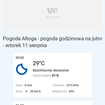
Pogoda Altoga - pogoda godzinowa na jutro
- wtorek 11 sierpnia
00:00
29°C
Bezchmurnie, słonecznie
Odczuwalna
31°C
Opad:
0 mm
Ciśnienie:
1015 hPa
Wiatr:
20 km/h
Wilgotność:
65%