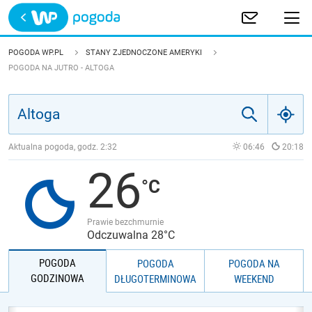
Trwa ładowanie
POLSKA
POGODA WP.PL
STANY ZJEDNOCZONE AMERYKI
POGODA NA JUTRO - ALTOGA
EUROPA
ŚWIAT
Aktualna pogoda, godz.
2:32
06:46
20:18
JAKOŚĆ POWIETRZA
26
Prawie bezchmurnie
Odczuwalna 28°C
POGODA
POGODA
POGODA NA
GODZINOWA
DŁUGOTERMINOWA
WEEKEND