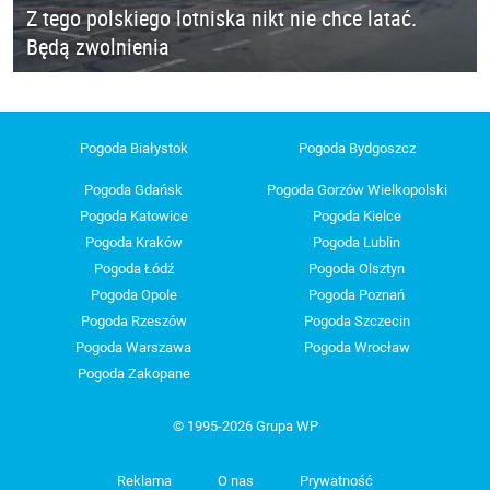
Z tego polskiego lotniska nikt nie chce latać.
Będą zwolnienia
Pogoda Białystok
Pogoda Bydgoszcz
Pogoda Gdańsk
Pogoda Gorzów Wielkopolski
Pogoda Katowice
Pogoda Kielce
Pogoda Kraków
Pogoda Lublin
Pogoda Łódź
Pogoda Olsztyn
Pogoda Opole
Pogoda Poznań
Pogoda Rzeszów
Pogoda Szczecin
Pogoda Warszawa
Pogoda Wrocław
Pogoda Zakopane
© 1995-2026 Grupa WP
Reklama
O nas
Prywatność