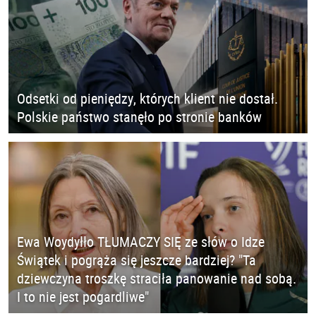
Odsetki od pieniędzy, których klient nie dostał.
Polskie państwo stanęło po stronie banków
Ewa Woydyłło TŁUMACZY SIĘ ze słów o Idze
Świątek i pogrąża się jeszcze bardziej? "Ta
dziewczyna troszkę straciła panowanie nad sobą.
I to nie jest pogardliwe"