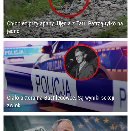
Chłopiec przyłapany. Ujęcia z Tatr. Patrzą tylko na
jedno
Ciało aktora na Bachledówce. Są wyniki sekcji
zwłok