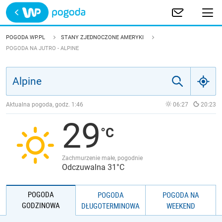
Trwa ładowanie
POLSKA
POGODA WP.PL
STANY ZJEDNOCZONE AMERYKI
POGODA NA JUTRO - ALPINE
EUROPA
ŚWIAT
Aktualna pogoda, godz.
1:46
06:27
20:23
JAKOŚĆ POWIETRZA
29
Zachmurzenie małe, pogodnie
Odczuwalna 31°C
POGODA
POGODA
POGODA NA
GODZINOWA
DŁUGOTERMINOWA
WEEKEND