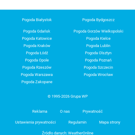
Pogoda Białystok
Pogoda Bydgoszcz
Pogoda Gdańsk
Pogoda Gorzów Wielkopolski
Pogoda Katowice
Pogoda Kielce
Pogoda Kraków
Pogoda Lublin
Pogoda Łódź
Pogoda Olsztyn
Pogoda Opole
Pogoda Poznań
Pogoda Rzeszów
Pogoda Szczecin
Pogoda Warszawa
Pogoda Wrocław
Pogoda Zakopane
© 1995-2026 Grupa WP
Reklama
O nas
Prywatność
Ustawienia prywatności
Regulamin
Mapa strony
Źródło danych: WeatherOnline