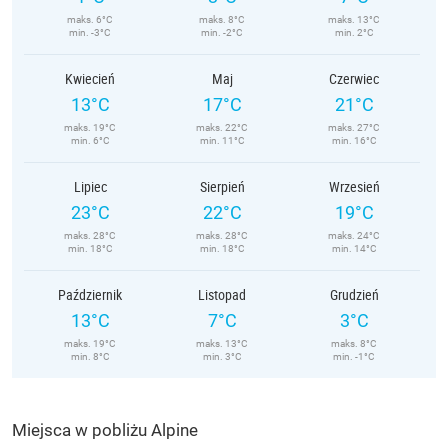
maks. 6°C
maks. 8°C
maks. 13°C
min. -3°C
min. -2°C
min. 2°C
Kwiecień
Maj
Czerwiec
13°C
17°C
21°C
maks. 19°C
maks. 22°C
maks. 27°C
min. 6°C
min. 11°C
min. 16°C
Lipiec
Sierpień
Wrzesień
23°C
22°C
19°C
maks. 28°C
maks. 28°C
maks. 24°C
min. 18°C
min. 18°C
min. 14°C
Październik
Listopad
Grudzień
13°C
7°C
3°C
maks. 19°C
maks. 13°C
maks. 8°C
min. 8°C
min. 3°C
min. -1°C
Miejsca w pobliżu Alpine