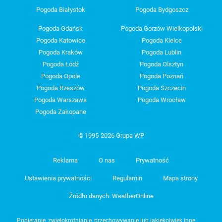
Pogoda Białystok
Pogoda Bydgoszcz
Pogoda Gdańsk
Pogoda Gorzów Wielkopolski
Pogoda Katowice
Pogoda Kielce
Pogoda Kraków
Pogoda Lublin
Pogoda Łódź
Pogoda Olsztyn
Pogoda Opole
Pogoda Poznań
Pogoda Rzeszów
Pogoda Szczecin
Pogoda Warszawa
Pogoda Wrocław
Pogoda Zakopane
© 1995-2026 Grupa WP
Reklama
O nas
Prywatność
Ustawienia prywatności
Regulamin
Mapa strony
Źródło danych: WeatherOnline
Pobieranie, zwielokrotnianie, przechowywanie lub jakiekolwiek inne