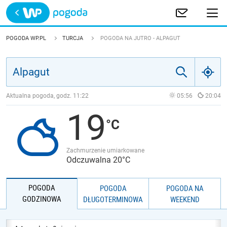
Trwa ładowanie
POLSKA
POGODA WP.PL
TURCJA
POGODA NA JUTRO - ALPAGUT
EUROPA
ŚWIAT
Aktualna pogoda, godz.
11:22
05:56
20:04
19
JAKOŚĆ POWIETRZA
Zachmurzenie umiarkowane
Odczuwalna 20°C
POGODA
POGODA
POGODA NA
GODZINOWA
DŁUGOTERMINOWA
WEEKEND