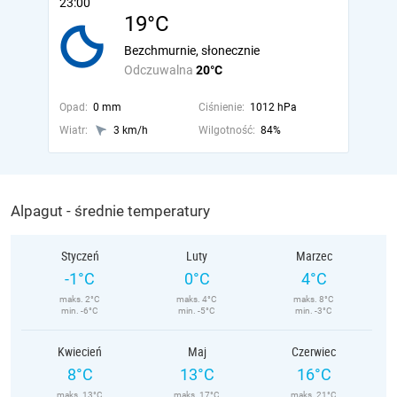
23:00
19°C
Bezchmurnie, słonecznie
Odczuwalna
20°C
Opad:
0 mm
Ciśnienie:
1012 hPa
Wiatr:
3 km/h
Wilgotność:
84%
Alpagut - średnie temperatury
Styczeń
Luty
Marzec
-1°C
0°C
4°C
maks. 2°C
maks. 4°C
maks. 8°C
min. -6°C
min. -5°C
min. -3°C
Kwiecień
Maj
Czerwiec
8°C
13°C
16°C
maks. 13°C
maks. 17°C
maks. 21°C