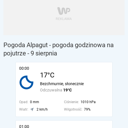
Pogoda Alpagut - pogoda godzinowa na
pojutrze
- 9 sierpnia
00:00
17°C
Bezchmurnie, słonecznie
Odczuwalna
19°C
Opad:
0 mm
Ciśnienie:
1010 hPa
Wiatr:
2 km/h
Wilgotność:
79%
01:00