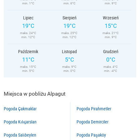
min. 1°C
min. 6°C
min. 9°C
Lipiec
Sierpień
Wrzesień
19°C
19°C
15°C
maks. 24°C
maks. 25°C
maks. 21°C
min. 12°C
min. 12°C
min. 9°C
Październik
Listopad
Grudzień
11°C
5°C
0°C
maks. 15°C
maks. 9°C
maks. 4°C
min. 5°C
min. 0°C
min. -4°C
Miejsca w pobliżu Alpagut
Pogoda Çakmaklar
Pogoda Pirahmetler
Pogoda Kılıçarslan
Pogoda Demirciler
Pogoda Salıbeylen
Pogoda Paşaköy