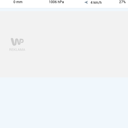
0 mm
1006 hPa
27%
4 km/h