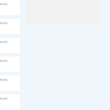
tność:
tność:
tność:
tność:
tność:
tność: