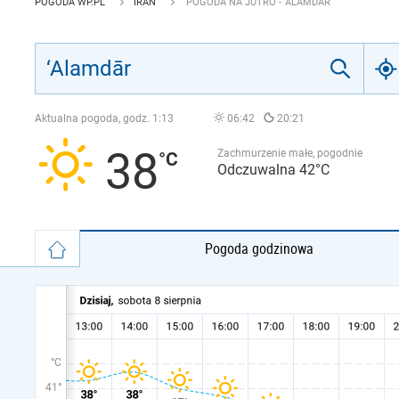
POGODA WP.PL
IRAN
POGODA NA JUTRO - ‘ALAMDĀR
Aktualna pogoda, godz.
1:13
06:42
20:21
38
Zachmurzenie małe, pogodnie
Odczuwalna 42°C
Pogoda godzinowa
°C
41°