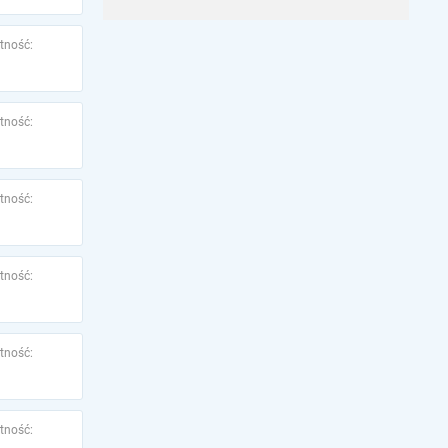
tność:
tność:
tność:
tność:
tność:
tność: