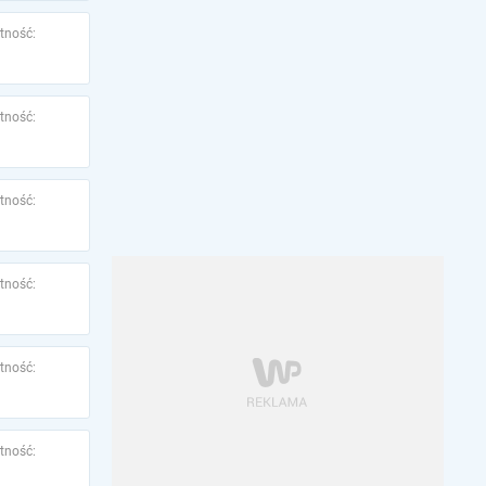
tność:
tność:
tność:
tność:
tność:
tność: