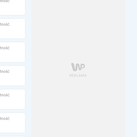
tność:
tność:
tność:
tność:
tność:
tność: