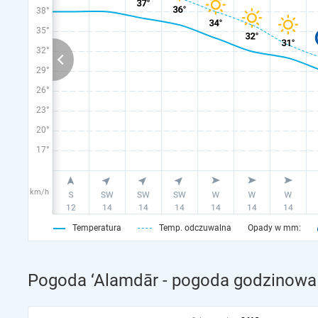
38°
35°
32°
29°
26°
23°
20°
17°
km/h
Temperatura
Temp. odczuwalna
Opady w mm:
Pogoda ‘Alamdār - pogoda godzinowa 