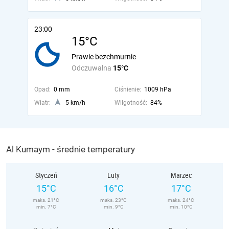
23:00
15°C
Prawie bezchmurnie
Odczuwalna
15°C
Opad:
0 mm
Ciśnienie:
1009 hPa
Wiatr:
5 km/h
Wilgotność:
84%
Al Kumaym - średnie temperatury
Styczeń
Luty
Marzec
15°C
16°C
17°C
maks. 21°C
maks. 23°C
maks. 24°C
min. 7°C
min. 9°C
min. 10°C