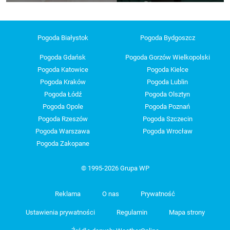
Pogoda Białystok
Pogoda Bydgoszcz
Pogoda Gdańsk
Pogoda Gorzów Wielkopolski
Pogoda Katowice
Pogoda Kielce
Pogoda Kraków
Pogoda Lublin
Pogoda Łódź
Pogoda Olsztyn
Pogoda Opole
Pogoda Poznań
Pogoda Rzeszów
Pogoda Szczecin
Pogoda Warszawa
Pogoda Wrocław
Pogoda Zakopane
© 1995-2026 Grupa WP
Reklama
O nas
Prywatność
Ustawienia prywatności
Regulamin
Mapa strony