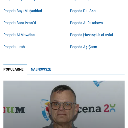
Pogoda Bayt Muḩaddad
Pogoda Dhī Sān
Pogoda Banī Ismā‘īl
Pogoda Ar Rakabayn
Pogoda Al Mawdhar
Pogoda Ḩashāyish al Asfal
Pogoda Jīrah
Pogoda Aş Şarm
POPULARNE
NAJNOWSZE