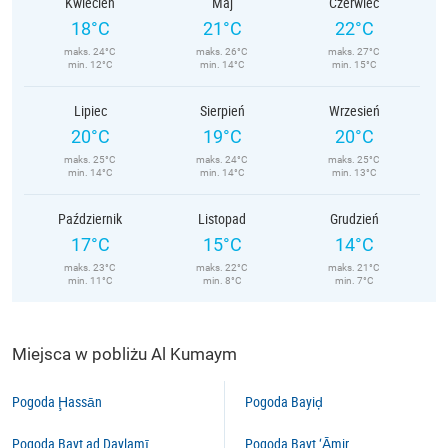
Kwiecień
Maj
Czerwiec
18°C
21°C
22°C
maks. 24°C
maks. 26°C
maks. 27°C
min. 12°C
min. 14°C
min. 15°C
Lipiec
Sierpień
Wrzesień
20°C
19°C
20°C
maks. 25°C
maks. 24°C
maks. 25°C
min. 14°C
min. 14°C
min. 13°C
Październik
Listopad
Grudzień
17°C
15°C
14°C
maks. 23°C
maks. 22°C
maks. 21°C
min. 11°C
min. 8°C
min. 7°C
Miejsca w pobliżu Al Kumaym
Pogoda Ḩassān
Pogoda Bayiḑ
Pogoda Bayt ad Daylamī
Pogoda Bayt ‘Āmir