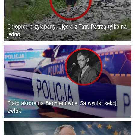
Chłopiec przyłapany. Ujęcia z Tatr. Patrzą tylko na
jedno
Ciało aktora na Bachledówce. Są wyniki sekcji
zwłok