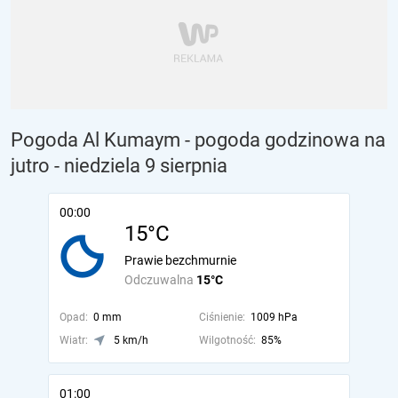
Pogoda Al Kumaym - pogoda godzinowa na
jutro
- niedziela 9 sierpnia
00:00
15°C
Prawie bezchmurnie
Odczuwalna
15°C
Opad:
0 mm
Ciśnienie:
1009 hPa
Wiatr:
5 km/h
Wilgotność:
85%
01:00