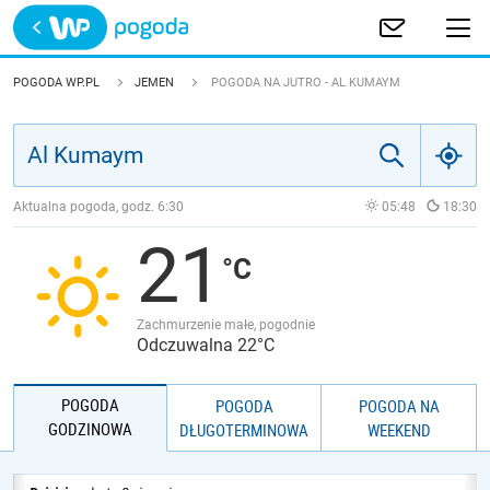
Trwa ładowanie
POLSKA
POGODA WP.PL
JEMEN
POGODA NA JUTRO - AL KUMAYM
EUROPA
ŚWIAT
Aktualna pogoda, godz.
6:30
05:48
18:30
21
JAKOŚĆ POWIETRZA
Zachmurzenie małe, pogodnie
Odczuwalna 22°C
POGODA
POGODA
POGODA NA
GODZINOWA
DŁUGOTERMINOWA
WEEKEND