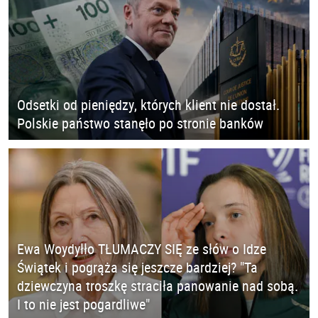
Odsetki od pieniędzy, których klient nie dostał.
Polskie państwo stanęło po stronie banków
Ewa Woydyłło TŁUMACZY SIĘ ze słów o Idze
Świątek i pogrąża się jeszcze bardziej? "Ta
dziewczyna troszkę straciła panowanie nad sobą.
I to nie jest pogardliwe"