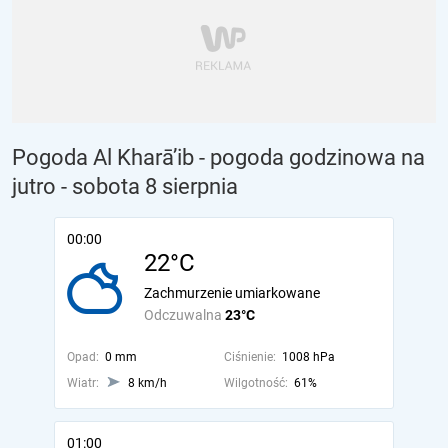
Pogoda Al Kharā’ib - pogoda godzinowa na
jutro
- sobota 8 sierpnia
00:00
22°C
Zachmurzenie umiarkowane
Odczuwalna
23°C
Opad:
0 mm
Ciśnienie:
1008 hPa
Wiatr:
8 km/h
Wilgotność:
61%
01:00