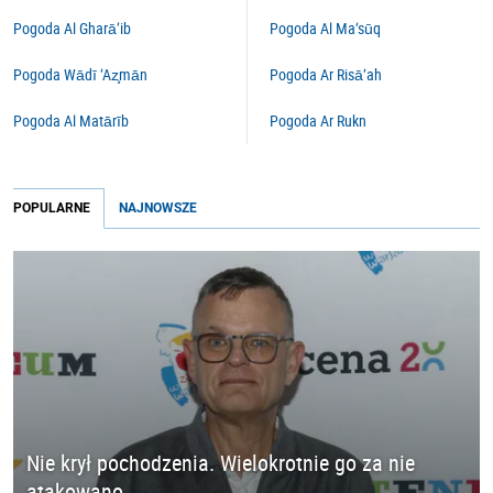
Pogoda Al Gharā’ib
Pogoda Al Ma‘sūq
Pogoda Wādī ‘Az̧mān
Pogoda Ar Risā‘ah
Pogoda Al Matārīb
Pogoda Ar Rukn
POPULARNE
NAJNOWSZE
Nie krył pochodzenia. Wielokrotnie go za nie
atakowano