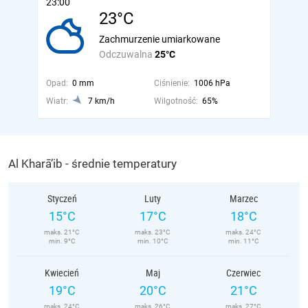
23:00
23°C
Zachmurzenie umiarkowane
Odczuwalna
25°C
Opad:
0 mm
Ciśnienie:
1006 hPa
Wiatr:
7 km/h
Wilgotność:
65%
Al Kharā’ib - średnie temperatury
Styczeń
Luty
Marzec
15°C
17°C
18°C
maks. 21°C
maks. 23°C
maks. 24°C
min. 9°C
min. 10°C
min. 11°C
Kwiecień
Maj
Czerwiec
19°C
20°C
21°C
maks. 24°C
maks. 26°C
maks. 27°C