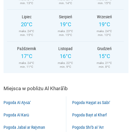
min. 13°C
min. 14°C
min. 15°C
Lipiec
Sierpień
Wrzesień
20°C
19°C
19°C
maks. 24°C
maks. 23°C
maks. 24°C
min. 15°C
min. 15°C
min. 13°C
Październik
Listopad
Grudzień
17°C
16°C
15°C
maks. 24°C
maks. 22°C
maks. 21°C
min. 11°C
min. 9°C
min. 8°C
Miejsca w pobliżu Al Kharā’ib
Pogoda Al Aḩsā’
Pogoda Hayjat as Sābi‘
Pogoda Al Karū
Pogoda Bayt al Kharf
Pogoda Jabal ar Raḩman
Pogoda Shi‘b al ‘Arr