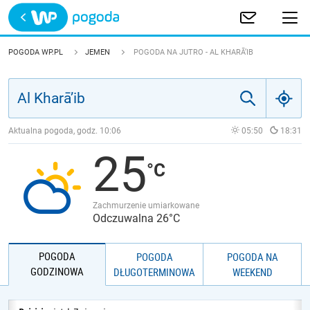
Trwa ładowanie
POLSKA
POGODA WP.PL
JEMEN
POGODA NA JUTRO - AL KHARĀ’IB
EUROPA
ŚWIAT
Aktualna pogoda, godz.
10:06
05:50
18:31
25
JAKOŚĆ POWIETRZA
Zachmurzenie umiarkowane
Odczuwalna 26°C
POGODA
POGODA
POGODA NA
GODZINOWA
DŁUGOTERMINOWA
WEEKEND