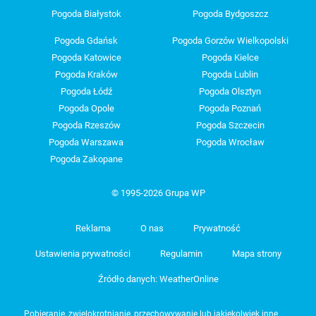
Pogoda Białystok
Pogoda Bydgoszcz
Pogoda Gdańsk
Pogoda Gorzów Wielkopolski
Pogoda Katowice
Pogoda Kielce
Pogoda Kraków
Pogoda Lublin
Pogoda Łódź
Pogoda Olsztyn
Pogoda Opole
Pogoda Poznań
Pogoda Rzeszów
Pogoda Szczecin
Pogoda Warszawa
Pogoda Wrocław
Pogoda Zakopane
© 1995-2026 Grupa WP
Reklama
O nas
Prywatność
Ustawienia prywatności
Regulamin
Mapa strony
Źródło danych: WeatherOnline
Pobieranie, zwielokrotnianie, przechowywanie lub jakiekolwiek inne