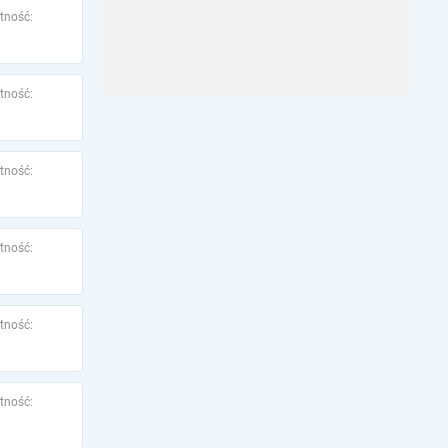
tność:
tność:
tność:
tność:
tność:
tność: