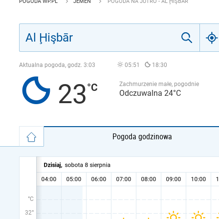
POGODA WP.PL
JEMEN
POGODA NA JUTRO - AL ḨIŞBĀR
Aktualna pogoda, godz.
3:03
05:51
18:30
23
Zachmurzenie małe, pogodnie
Odczuwalna 24°C
Pogoda godzinowa
°C
32°