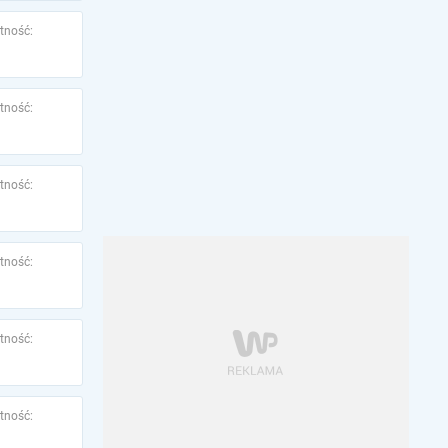
tność:
tność:
tność:
tność:
tność:
tność: