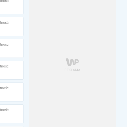
tność:
tność:
tność:
tność:
tność:
tność: