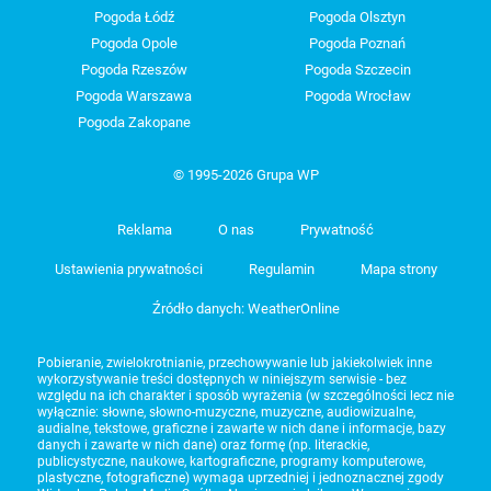
Pogoda Łódź
Pogoda Olsztyn
Pogoda Opole
Pogoda Poznań
Pogoda Rzeszów
Pogoda Szczecin
Pogoda Warszawa
Pogoda Wrocław
Pogoda Zakopane
© 1995-2026 Grupa WP
Reklama
O nas
Prywatność
Ustawienia prywatności
Regulamin
Mapa strony
Źródło danych: WeatherOnline
Pobieranie, zwielokrotnianie, przechowywanie lub jakiekolwiek inne
wykorzystywanie treści dostępnych w niniejszym serwisie - bez
względu na ich charakter i sposób wyrażenia (w szczególności lecz nie
wyłącznie: słowne, słowno-muzyczne, muzyczne, audiowizualne,
audialne, tekstowe, graficzne i zawarte w nich dane i informacje, bazy
danych i zawarte w nich dane) oraz formę (np. literackie,
publicystyczne, naukowe, kartograficzne, programy komputerowe,
plastyczne, fotograficzne) wymaga uprzedniej i jednoznacznej zgody