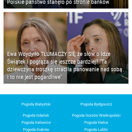
Polskie państwo stanęło po stronie banków
Ewa Woydyłło TŁUMACZY SIĘ ze słów o Idze
Świątek i pogrąża się jeszcze bardziej? "Ta
dziewczyna troszkę straciła panowanie nad sobą.
I to nie jest pogardliwe"
Pogoda Białystok
Pogoda Bydgoszcz
Pogoda Gdańsk
Pogoda Gorzów Wielkopolski
Pogoda Katowice
Pogoda Kielce
Pogoda Kraków
Pogoda Lublin