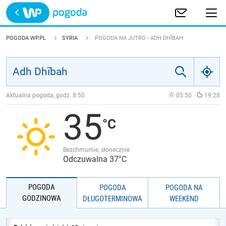
Trwa ładowanie
POLSKA
POGODA WP.PL
SYRIA
POGODA NA JUTRO - ADH DHĪBAH
EUROPA
ŚWIAT
Aktualna pogoda, godz.
8:50
05:50
19:28
35
JAKOŚĆ POWIETRZA
Bezchmurnie, słonecznie
Odczuwalna 37°C
POGODA
POGODA
POGODA NA
GODZINOWA
DŁUGOTERMINOWA
WEEKEND