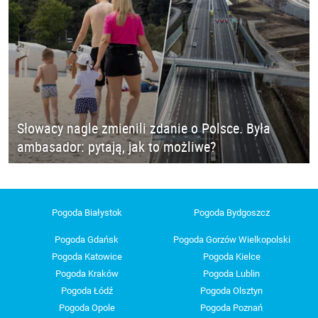
Słowacy nagle zmienili zdanie o Polsce. Była
ambasador: pytają, jak to możliwe?
Pogoda Białystok
Pogoda Bydgoszcz
Pogoda Gdańsk
Pogoda Gorzów Wielkopolski
Pogoda Katowice
Pogoda Kielce
Pogoda Kraków
Pogoda Lublin
Pogoda Łódź
Pogoda Olsztyn
Pogoda Opole
Pogoda Poznań