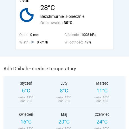
23:00
28°C
Bezchmurnie, słonecznie
Odczuwalna
30°C
Opad:
0 mm
Ciśnienie:
1008 hPa
Wiatr:
0 km/h
Wilgotność:
47%
Adh Dhībah - średnie temperatury
Styczeń
Luty
Marzec
6°C
8°C
11°C
maks. 11°C
maks. 12°C
maks. 16°C
min. 2°C
min. 2°C
min. 5°C
Kwiecień
Maj
Czerwiec
16°C
20°C
24°C
maks. 22°C
maks. 26°C
maks. 30°C