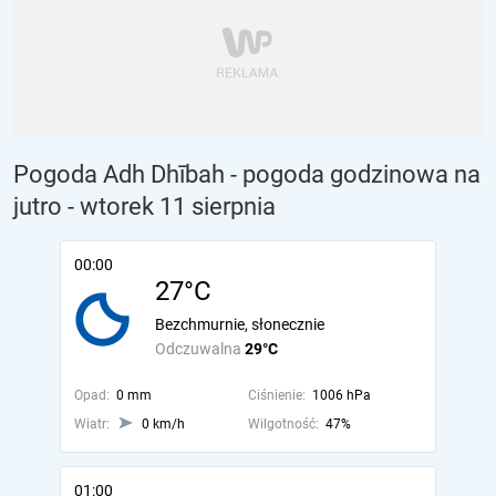
Pogoda Adh Dhībah - pogoda godzinowa na
jutro
- wtorek 11 sierpnia
00:00
27°C
Bezchmurnie, słonecznie
Odczuwalna
29°C
Opad:
0 mm
Ciśnienie:
1006 hPa
Wiatr:
0 km/h
Wilgotność:
47%
01:00