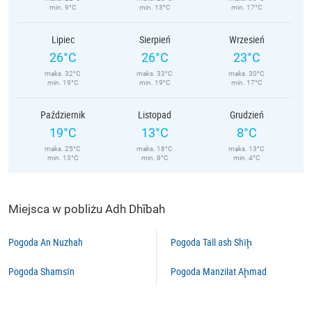
min. 9°C
min. 13°C
min. 17°C
Lipiec
Sierpień
Wrzesień
26°C
26°C
23°C
maks. 32°C
maks. 33°C
maks. 30°C
min. 19°C
min. 19°C
min. 17°C
Październik
Listopad
Grudzień
19°C
13°C
8°C
maks. 25°C
maks. 18°C
maks. 13°C
min. 13°C
min. 8°C
min. 4°C
Miejsca w pobliżu Adh Dhībah
Pogoda An Nuzhah
Pogoda Tall ash Shīḩ
Pogoda Shamsīn
Pogoda Manzilat Aḩmad