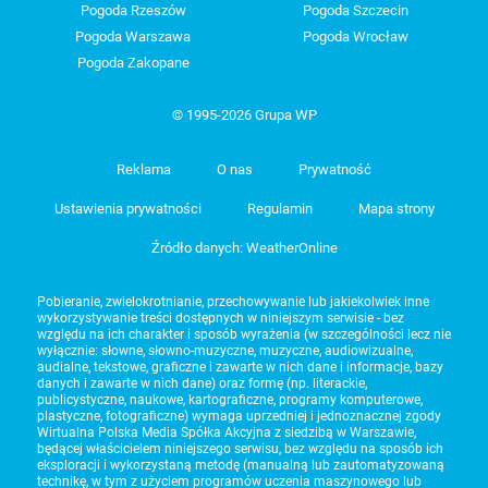
Pogoda Rzeszów
Pogoda Szczecin
Pogoda Warszawa
Pogoda Wrocław
Pogoda Zakopane
© 1995-2026 Grupa WP
Reklama
O nas
Prywatność
Ustawienia prywatności
Regulamin
Mapa strony
Źródło danych: WeatherOnline
Pobieranie, zwielokrotnianie, przechowywanie lub jakiekolwiek inne
wykorzystywanie treści dostępnych w niniejszym serwisie - bez
względu na ich charakter i sposób wyrażenia (w szczególności lecz nie
wyłącznie: słowne, słowno-muzyczne, muzyczne, audiowizualne,
audialne, tekstowe, graficzne i zawarte w nich dane i informacje, bazy
danych i zawarte w nich dane) oraz formę (np. literackie,
publicystyczne, naukowe, kartograficzne, programy komputerowe,
plastyczne, fotograficzne) wymaga uprzedniej i jednoznacznej zgody
Wirtualna Polska Media Spółka Akcyjna z siedzibą w Warszawie,
będącej właścicielem niniejszego serwisu, bez względu na sposób ich
eksploracji i wykorzystaną metodę (manualną lub zautomatyzowaną
technikę, w tym z użyciem programów uczenia maszynowego lub