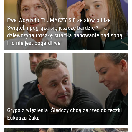
Ewa Woydyłło TŁUMACZY SIĘ ze słów o Idze
Świątek i pogrąża się jeszcze bardziej? "Ta
dziewczyna troszkę straciła panowanie nad sobą.
I to nie jest pogardliwe"
Gryps z więzienia. Śledczy chcą zajrzeć do teczki
Łukasza Żaka