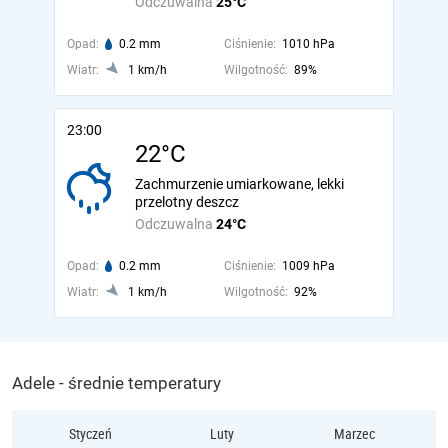
Odczuwalna
25°C
Opad:
0.2 mm
Ciśnienie:
1010 hPa
Wiatr:
1 km/h
Wilgotność:
89%
23:00
22°C
Zachmurzenie umiarkowane, lekki
przelotny deszcz
Odczuwalna
24°C
Opad:
0.2 mm
Ciśnienie:
1009 hPa
Wiatr:
1 km/h
Wilgotność:
92%
Adele - średnie temperatury
Styczeń
Luty
Marzec