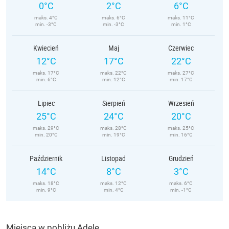
0°C
2°C
6°C
maks. 4°C
maks. 6°C
maks. 11°C
min. -3°C
min. -3°C
min. 1°C
Kwiecień
Maj
Czerwiec
12°C
17°C
22°C
maks. 17°C
maks. 22°C
maks. 27°C
min. 6°C
min. 12°C
min. 17°C
Lipiec
Sierpień
Wrzesień
25°C
24°C
20°C
maks. 29°C
maks. 28°C
maks. 25°C
min. 20°C
min. 19°C
min. 16°C
Październik
Listopad
Grudzień
14°C
8°C
3°C
maks. 18°C
maks. 12°C
maks. 6°C
min. 9°C
min. 4°C
min. -1°C
Miejsca w pobliżu Adele