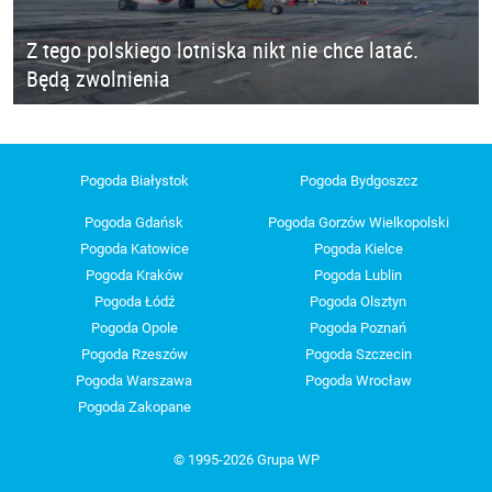
Z tego polskiego lotniska nikt nie chce latać.
Będą zwolnienia
Pogoda Białystok
Pogoda Bydgoszcz
Pogoda Gdańsk
Pogoda Gorzów Wielkopolski
Pogoda Katowice
Pogoda Kielce
Pogoda Kraków
Pogoda Lublin
Pogoda Łódź
Pogoda Olsztyn
Pogoda Opole
Pogoda Poznań
Pogoda Rzeszów
Pogoda Szczecin
Pogoda Warszawa
Pogoda Wrocław
Pogoda Zakopane
© 1995-2026 Grupa WP