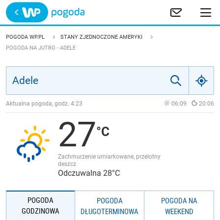
Trwa ładowanie
POLSKA
POGODA WP.PL
STANY ZJEDNOCZONE AMERYKI
POGODA NA JUTRO - ADELE
EUROPA
ŚWIAT
Aktualna pogoda, godz.
4:23
06:09
20:06
JAKOŚĆ POWIETRZA
27
Zachmurzenie umiarkowane, przelotny
deszcz
Odczuwalna 28°C
POGODA
POGODA
POGODA NA
GODZINOWA
DŁUGOTERMINOWA
WEEKEND