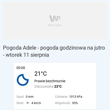
Pogoda Adele - pogoda godzinowa na jutro
- wtorek 11 sierpnia
00:00
21°C
Prawie bezchmurnie
Odczuwalna
23°C
Opad:
0 mm
Ciśnienie:
1013 hPa
Wiatr:
4 km/h
Wilgotność:
95%