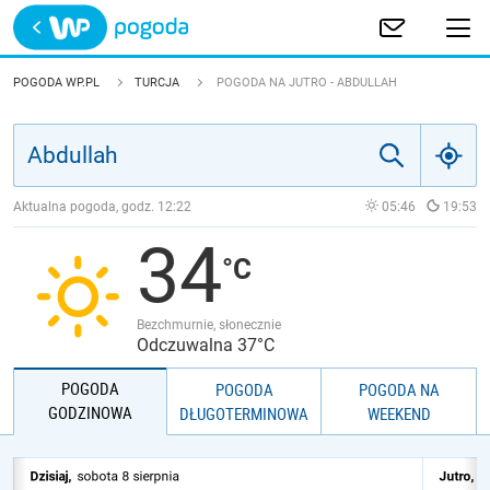
Trwa ładowanie
POLSKA
POGODA WP.PL
TURCJA
POGODA NA JUTRO - ABDULLAH
EUROPA
ŚWIAT
Aktualna pogoda, godz.
12:22
05:46
19:53
34
JAKOŚĆ POWIETRZA
Bezchmurnie, słonecznie
Odczuwalna 37°C
POGODA
POGODA
POGODA NA
GODZINOWA
DŁUGOTERMINOWA
WEEKEND