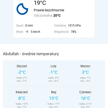
19°C
Prawie bezchmurnie
Odczuwalna
20°C
Opad:
0 mm
Ciśnienie:
1015 hPa
Wiatr:
5 km/h
Wilgotność:
78%
Abdullah - średnie temperatury
Styczeń
Luty
Marzec
-2°C
-1°C
3°C
maks. 2°C
maks. 3°C
maks. 7°C
min. -7°C
min. -6°C
min. -3°C
Kwiecień
Maj
Czerwiec
8°C
13°C
16°C
maks. 13°C
maks. 17°C
maks. 21°C
min. 1°C
min. 6°C
min. 9°C