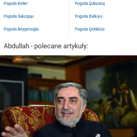
Pogoda Keller
Pogoda Çukuralıç
Pogoda Sakızçayı
Pogoda Balkıyıs
Pogoda Beygircioğlu
Pogoda Çeltiközü
Abdullah - polecane artykuły: