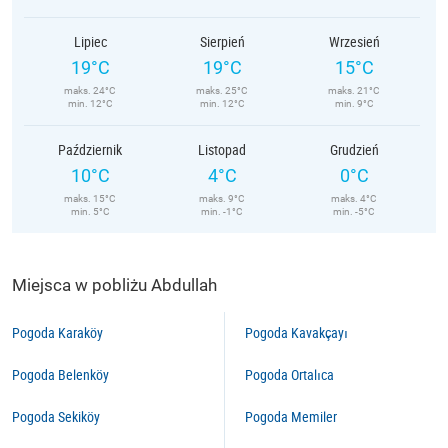
Lipiec
Sierpień
Wrzesień
19°C
19°C
15°C
maks. 24°C
maks. 25°C
maks. 21°C
min. 12°C
min. 12°C
min. 9°C
Październik
Listopad
Grudzień
10°C
4°C
0°C
maks. 15°C
maks. 9°C
maks. 4°C
min. 5°C
min. -1°C
min. -5°C
Miejsca w pobliżu Abdullah
Pogoda Karaköy
Pogoda Kavakçayı
Pogoda Belenköy
Pogoda Ortalıca
Pogoda Sekiköy
Pogoda Memiler