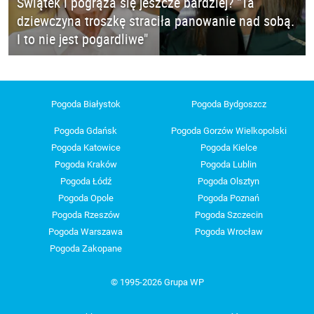
Świątek i pogrąża się jeszcze bardziej? "Ta
dziewczyna troszkę straciła panowanie nad sobą.
I to nie jest pogardliwe"
Pogoda Białystok
Pogoda Bydgoszcz
Pogoda Gdańsk
Pogoda Gorzów Wielkopolski
Pogoda Katowice
Pogoda Kielce
Pogoda Kraków
Pogoda Lublin
Pogoda Łódź
Pogoda Olsztyn
Pogoda Opole
Pogoda Poznań
Pogoda Rzeszów
Pogoda Szczecin
Pogoda Warszawa
Pogoda Wrocław
Pogoda Zakopane
© 1995-2026 Grupa WP