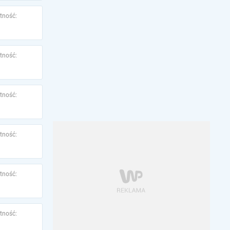
tność:
tność:
tność:
tność:
tność:
tność: