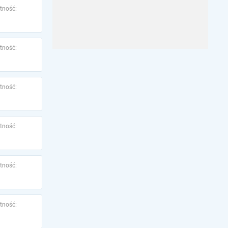
tność:
tność:
tność:
tność:
tność:
tność: