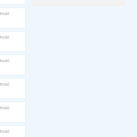
tność:
tność:
tność:
tność:
tność:
tność: