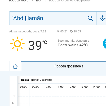
POGODA WP.PL
IRAK
POGODA NA JUTRO - ‘ABD ḨAMĀN
Aktualna pogoda, godz.
7:22
05:21
18:55
39
Bezchmurnie, słonecznie
Odczuwalna 42°C
Pogoda godzinowa
°C
58°