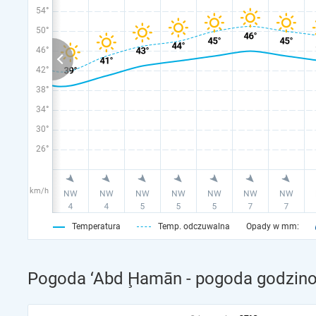
54°
50°
46°
42°
38°
34°
30°
26°
km/h
Temperatura
Temp. odczuwalna
Opady w mm:
Pogoda ‘Abd Ḩamān - pogoda godzino