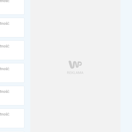
tność:
tność:
tność:
tność:
tność:
tność: