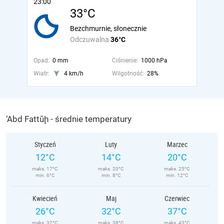
23:00
33°C
Bezchmurnie, słonecznie
Odczuwalna
36°C
Opad:
0 mm
Ciśnienie:
1000 hPa
Wiatr:
4 km/h
Wilgotność:
28%
‘Abd Fattūḩ - średnie temperatury
Styczeń
Luty
Marzec
12°C
14°C
20°C
maks. 17°C
maks. 20°C
maks. 25°C
min. 6°C
min. 8°C
min. 12°C
Kwiecień
Maj
Czerwiec
26°C
32°C
37°C
maks. 32°C
maks. 38°C
maks. 43°C