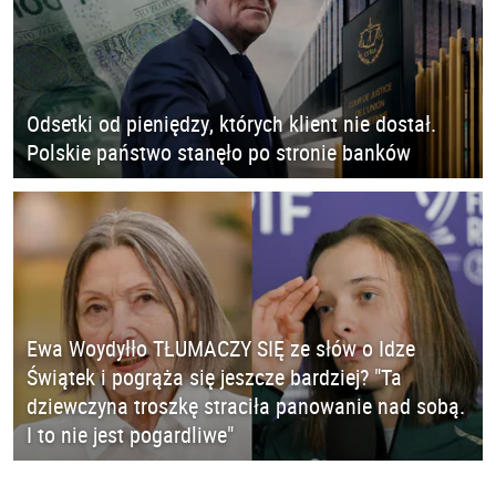
Odsetki od pieniędzy, których klient nie dostał.
Polskie państwo stanęło po stronie banków
Ewa Woydyłło TŁUMACZY SIĘ ze słów o Idze
Świątek i pogrąża się jeszcze bardziej? "Ta
dziewczyna troszkę straciła panowanie nad sobą.
I to nie jest pogardliwe"