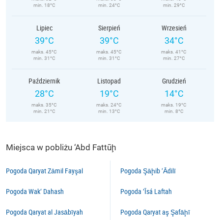
min. 18°C
min. 24°C
min. 29°C
Lipiec
Sierpień
Wrzesień
39°C
39°C
34°C
maks. 45°C
maks. 45°C
maks. 41°C
min. 31°C
min. 31°C
min. 27°C
Październik
Listopad
Grudzień
28°C
19°C
14°C
maks. 35°C
maks. 24°C
maks. 19°C
min. 21°C
min. 13°C
min. 8°C
Miejsca w pobliżu ‘Abd Fattūḩ
Pogoda Qaryat Zāmil Fayşal
Pogoda Şāḩib ‘Ādilī
Pogoda Wak‘ Dahash
Pogoda ‘Īsá Laftah
Pogoda Qaryat al Jasābīyah
Pogoda Qaryat aş Şafāḩī