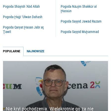
Pogoda Shāyish ‘Abd Allāh
Pogoda Nāz̧im Shakkūr al
Ḩassūn
Pogoda Ḩajjī ‘Ulwān Dahash
Pogoda Sayyid Jawād Razām
Pogoda Qaryat Ḩasan Jabr aţ
Ţawīl
Pogoda Sayyid Muḩammad
POPULARNE
NAJNOWSZE
Nie krył pochodzenia. Wielokrotnie go za nie