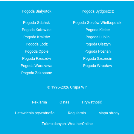
Pogoda Białystok
Pogoda Bydgoszcz
Pogoda Gdańsk
Pogoda Gorzów Wielkopolski
Pogoda Katowice
Pogoda Kielce
Pogoda Kraków
Pogoda Lublin
Pogoda Łódź
Pogoda Olsztyn
Pogoda Opole
Pogoda Poznań
Pogoda Rzeszów
Pogoda Szczecin
Pogoda Warszawa
Pogoda Wrocław
Pogoda Zakopane
© 1995-2026 Grupa WP
Reklama
O nas
Prywatność
Ustawienia prywatności
Regulamin
Mapa strony
Źródło danych: WeatherOnline