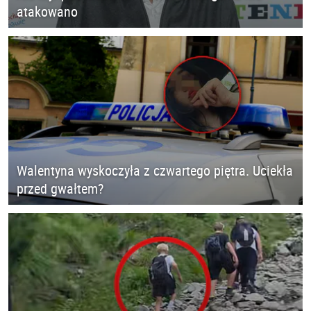
atakowano
Walentyna wyskoczyła z czwartego piętra. Uciekła
przed gwałtem?