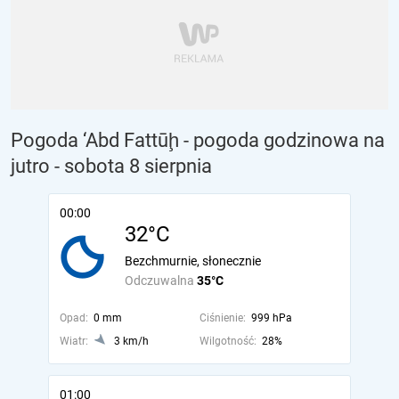
Pogoda ‘Abd Fattūḩ - pogoda godzinowa na
jutro
- sobota 8 sierpnia
00:00
32°C
Bezchmurnie, słonecznie
Odczuwalna
35°C
Opad:
0 mm
Ciśnienie:
999 hPa
Wiatr:
3 km/h
Wilgotność:
28%
01:00