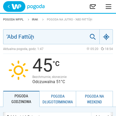
Trwa ładowanie
POLSKA
POGODA WP.PL
IRAK
POGODA NA JUTRO - ‘ABD FATTŪḨ
EUROPA
ŚWIAT
Aktualna pogoda, godz.
1:47
05:20
18:54
45
JAKOŚĆ POWIETRZA
Bezchmurnie, słonecznie
Odczuwalna 51°C
POGODA
POGODA
POGODA NA
GODZINOWA
DŁUGOTERMINOWA
WEEKEND