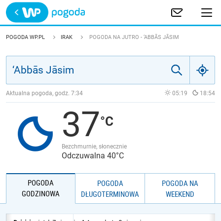
Trwa ładowanie
POLSKA
POGODA WP.PL
IRAK
POGODA NA JUTRO - ‘ABBĀS JĀSIM
EUROPA
ŚWIAT
Aktualna pogoda, godz.
7:34
05:19
18:54
37
JAKOŚĆ POWIETRZA
Bezchmurnie, słonecznie
Odczuwalna 40°C
POGODA
POGODA
POGODA NA
GODZINOWA
DŁUGOTERMINOWA
WEEKEND