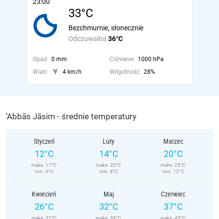
23:00
33°C
Bezchmurnie, słonecznie
Odczuwalna
36°C
Opad:
0 mm
Ciśnienie:
1000 hPa
Wiatr:
4 km/h
Wilgotność:
28%
‘Abbās Jāsim - średnie temperatury
Styczeń
Luty
Marzec
12°C
14°C
20°C
maks. 17°C
maks. 20°C
maks. 25°C
min. 6°C
min. 8°C
min. 12°C
Kwiecień
Maj
Czerwiec
26°C
32°C
37°C
maks. 32°C
maks. 38°C
maks. 43°C