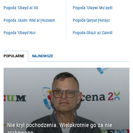
Pogoda ‘Ubayd al ‘Alī
Pogoda ‘Ulaywī Mu‘aydī
Pogoda Jāsim ‘Abd al Ḩussayn
Pogoda Qaryat Ḩurayz
Pogoda ‘Ubayd Nūr
Pogoda Ghāzī az Zāmilī
POPULARNE
NAJNOWSZE
Nie krył pochodzenia. Wielokrotnie go za nie
atakowano