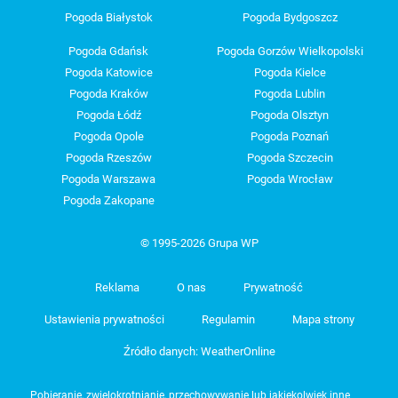
Pogoda Białystok
Pogoda Bydgoszcz
Pogoda Gdańsk
Pogoda Gorzów Wielkopolski
Pogoda Katowice
Pogoda Kielce
Pogoda Kraków
Pogoda Lublin
Pogoda Łódź
Pogoda Olsztyn
Pogoda Opole
Pogoda Poznań
Pogoda Rzeszów
Pogoda Szczecin
Pogoda Warszawa
Pogoda Wrocław
Pogoda Zakopane
© 1995-2026 Grupa WP
Reklama
O nas
Prywatność
Ustawienia prywatności
Regulamin
Mapa strony
Źródło danych: WeatherOnline
Pobieranie, zwielokrotnianie, przechowywanie lub jakiekolwiek inne