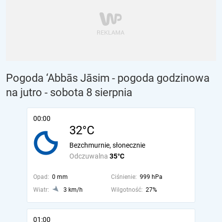
Pogoda ‘Abbās Jāsim - pogoda godzinowa
na jutro
- sobota 8 sierpnia
00:00
32°C
Bezchmurnie, słonecznie
Odczuwalna
35°C
Opad:
0 mm
Ciśnienie:
999 hPa
Wiatr:
3 km/h
Wilgotność:
27%
01:00