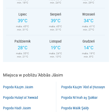
min. 18°C
min. 24°C
min. 29°C
Lipiec
Sierpień
Wrzesień
39°C
39°C
34°C
maks. 45°C
maks. 45°C
maks. 41°C
min. 31°C
min. 31°C
min. 27°C
Październik
Listopad
Grudzień
28°C
19°C
14°C
maks. 35°C
maks. 24°C
maks. 19°C
min. 21°C
min. 13°C
min. 8°C
Miejsca w pobliżu ‘Abbās Jāsim
Pogoda Kāz̧im Jāsim
Pogoda Kāz̧im ‘Abd al Ḩussayn
Pogoda Hulayl al ‘Awwād
Pogoda Ni‘mah aş Şukkar
Pogoda Hādī Jāsim
Pogoda Mālik Şāliḩ