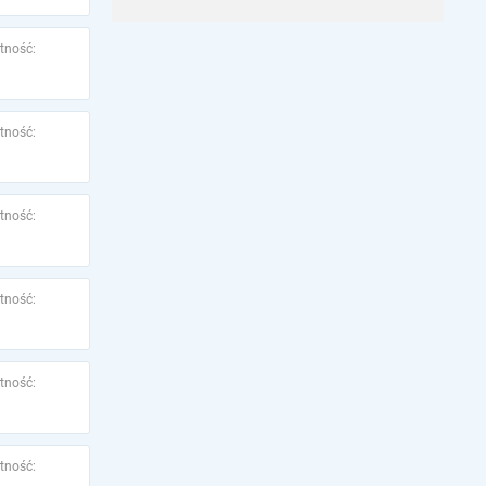
tność:
tność:
tność:
tność:
tność:
tność: