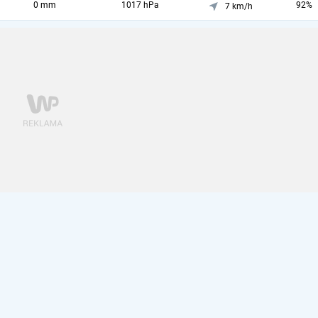
0 mm
1017 hPa
92%
7 km/h