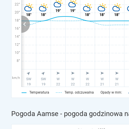
22°
20°
18°
16°
14°
12°
10°
8°
km/h
Temperatura
Temp. odczuwalna
Opady w mm:
Pogoda Aamse - pogoda godzinowa na