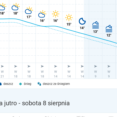
deszcz
śnieg
deszcz ze śniegiem
 jutro
- sobota 8 sierpnia