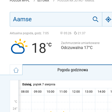
POGODA WP.PL
ESTONIA
POGODA NA JUTRO - AAMSE
Aktualna pogoda, godz.
7:05
05:26
21:37
18
Zachmurzenie umiarkowane
Odczuwalna 17°C
Pogoda godzinowa
°C
24°