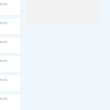
tność:
tność:
tność:
tność:
tność:
tność: