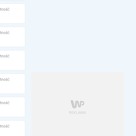
tność:
tność:
tność:
tność:
tność:
tność: