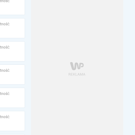
tność:
tność:
tność:
tność:
tność:
tność: