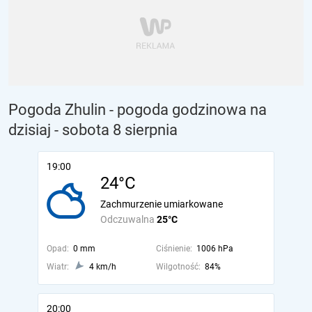
Pogoda Zhulin - pogoda godzinowa na
dzisiaj
- sobota 8 sierpnia
19:00
24°C
Zachmurzenie umiarkowane
Odczuwalna
25°C
Opad:
0 mm
Ciśnienie:
1006 hPa
Wiatr:
4 km/h
Wilgotność:
84%
20:00