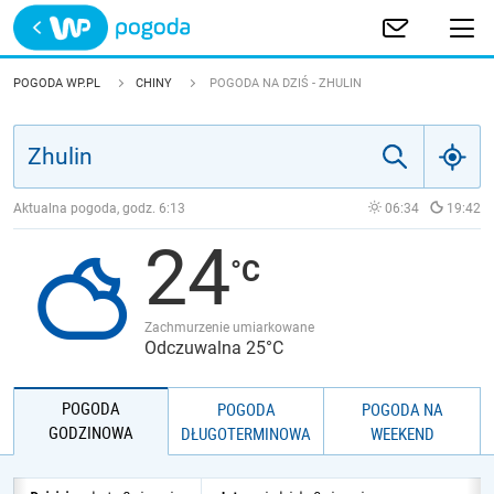
Trwa ładowanie
POLSKA
POGODA WP.PL
CHINY
POGODA NA DZIŚ - ZHULIN
EUROPA
ŚWIAT
Aktualna pogoda, godz.
6:13
06:34
19:42
24
JAKOŚĆ POWIETRZA
Zachmurzenie umiarkowane
Odczuwalna 25°C
POGODA
POGODA
POGODA NA
GODZINOWA
DŁUGOTERMINOWA
WEEKEND