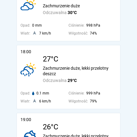
Zachmurzenie duże
Odczuwalna
30°C
Opad:
0 mm
Ciśnienie:
998 hPa
Wiatr:
7 km/h
Wilgotność:
74%
18:00
27°C
Zachmurzenie duże, lekki przelotny
deszcz
Odczuwalna
29°C
Opad:
0.1 mm
Ciśnienie:
999 hPa
Wiatr:
6 km/h
Wilgotność:
79%
19:00
26°C
Zachmurzenie duże, lekki przelotny