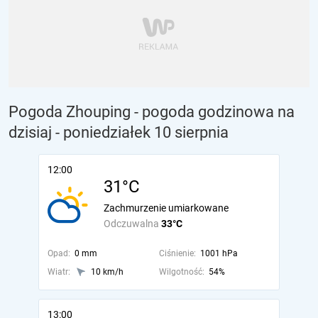
Pogoda Zhouping - pogoda godzinowa na
dzisiaj
- poniedziałek 10 sierpnia
12:00
31°C
Zachmurzenie umiarkowane
Odczuwalna
33°C
Opad:
0 mm
Ciśnienie:
1001 hPa
Wiatr:
10 km/h
Wilgotność:
54%
13:00