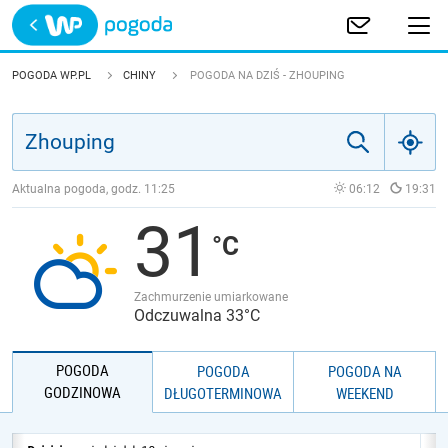
Trwa ładowanie
POLSKA
POGODA WP.PL
CHINY
POGODA NA DZIŚ - ZHOUPING
EUROPA
ŚWIAT
Aktualna pogoda, godz.
11:25
06:12
19:31
31
JAKOŚĆ POWIETRZA
Zachmurzenie umiarkowane
Odczuwalna 33°C
POGODA
POGODA
POGODA NA
GODZINOWA
DŁUGOTERMINOWA
WEEKEND