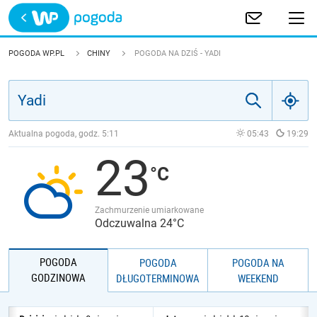
Trwa ładowanie
POLSKA
POGODA WP.PL
CHINY
POGODA NA DZIŚ - YADI
EUROPA
ŚWIAT
Aktualna pogoda, godz.
5:11
05:43
19:29
23
JAKOŚĆ POWIETRZA
Zachmurzenie umiarkowane
Odczuwalna 24°C
POGODA
POGODA
POGODA NA
GODZINOWA
DŁUGOTERMINOWA
WEEKEND