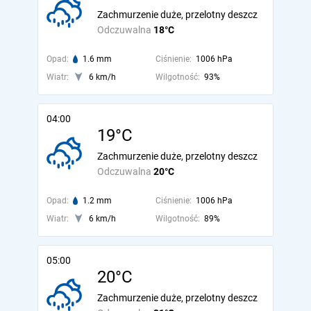
Zachmurzenie duże, przelotny deszcz
Odczuwalna
18°C
Opad:
1.6 mm
Ciśnienie:
1006 hPa
Wiatr:
6 km/h
Wilgotność:
93%
04:00
19°C
Zachmurzenie duże, przelotny deszcz
Odczuwalna
20°C
Opad:
1.2 mm
Ciśnienie:
1006 hPa
Wiatr:
6 km/h
Wilgotność:
89%
05:00
20°C
Zachmurzenie duże, przelotny deszcz