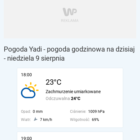
Pogoda Yadi - pogoda godzinowa na dzisiaj
- niedziela 9 sierpnia
18:00
23°C
Zachmurzenie umiarkowane
Odczuwalna
24°C
Opad:
0 mm
Ciśnienie:
1009 hPa
Wiatr:
7 km/h
Wilgotność:
69%
19:00