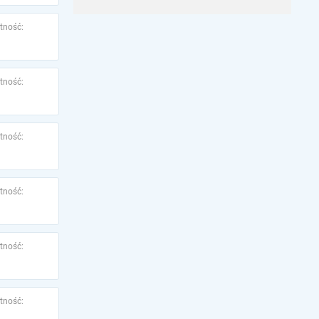
tność:
tność:
tność:
tność:
tność:
tność: