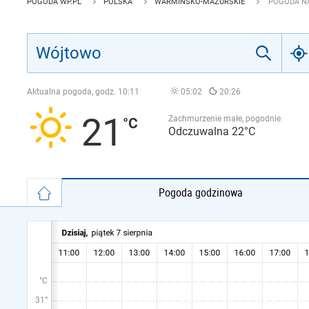
POGODA WP.PL
POLSKA
WARMIŃSKO-MAZURSKIE
POGODA NA
Aktualna pogoda, godz.
10:11
05:02
20:26
21
Zachmurzenie małe, pogodnie
Odczuwalna 22°C
Pogoda godzinowa
°C
31°