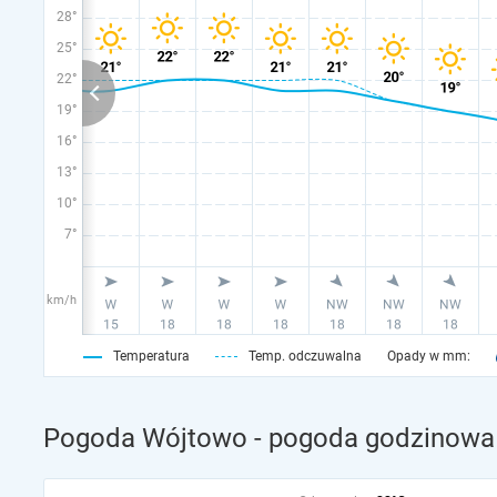
28°
25°
22°
19°
16°
13°
10°
7°
km/h
Temperatura
Temp. odczuwalna
Opady w mm:
Pogoda Wójtowo - pogoda godzinowa n