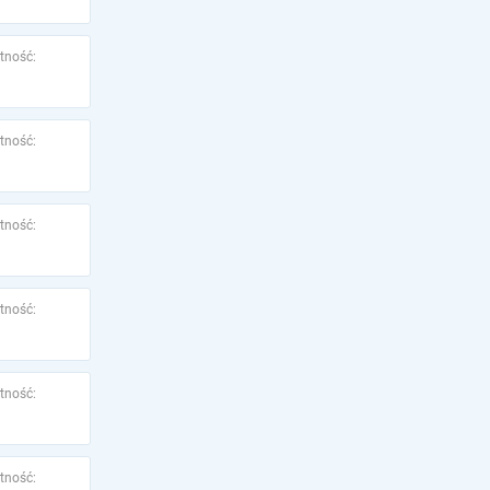
tność:
tność:
tność:
tność:
tność:
tność: