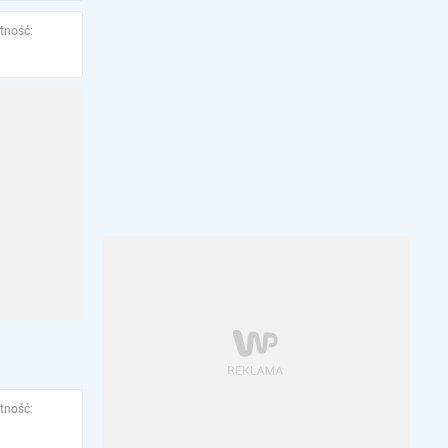
tność:
tność: