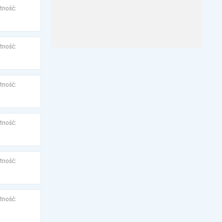
tność:
tność:
tność:
tność:
tność:
tność: