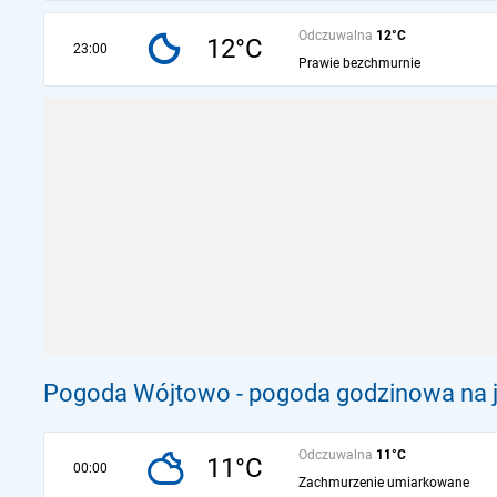
Odczuwalna
12°C
12°C
23:00
Prawie bezchmurnie
Pogoda Wójtowo - pogoda godzinowa na j
Odczuwalna
11°C
11°C
00:00
Zachmurzenie umiarkowane