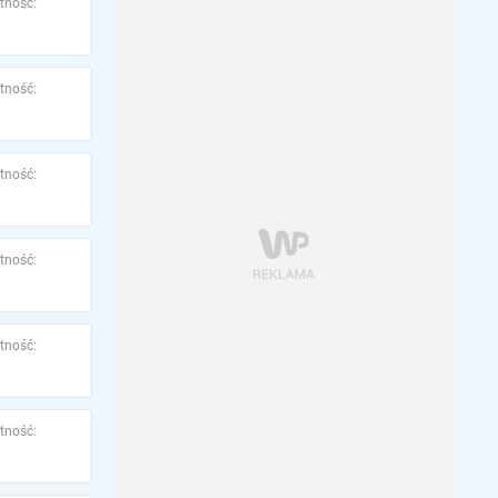
tność:
tność:
tność:
tność:
tność:
tność: