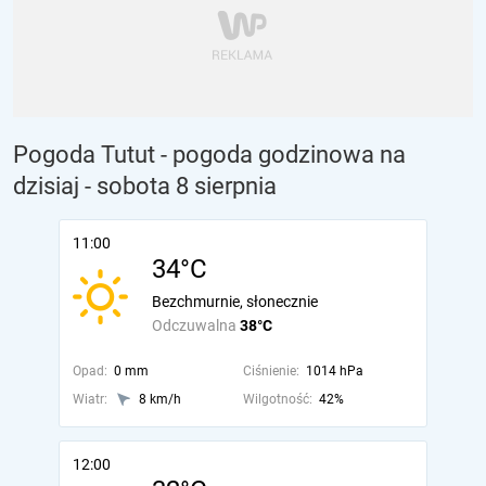
Pogoda Tutut - pogoda godzinowa na
dzisiaj
- sobota 8 sierpnia
11:00
34°C
Bezchmurnie, słonecznie
Odczuwalna
38°C
Opad:
0 mm
Ciśnienie:
1014 hPa
Wiatr:
8 km/h
Wilgotność:
42%
12:00