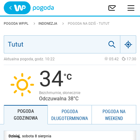
Trwa ładowanie
POLSKA
POGODA WP.PL
INDONEZJA
POGODA NA DZIŚ - TUTUT
EUROPA
ŚWIAT
Aktualna pogoda, godz.
10:22
05:42
17:30
34
JAKOŚĆ POWIETRZA
Bezchmurnie, słonecznie
Odczuwalna 38°C
POGODA
POGODA
POGODA NA
GODZINOWA
DŁUGOTERMINOWA
WEEKEND