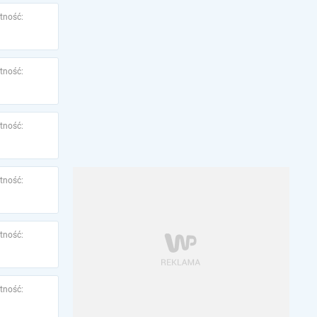
tność:
tność:
tność:
tność:
tność:
tność: