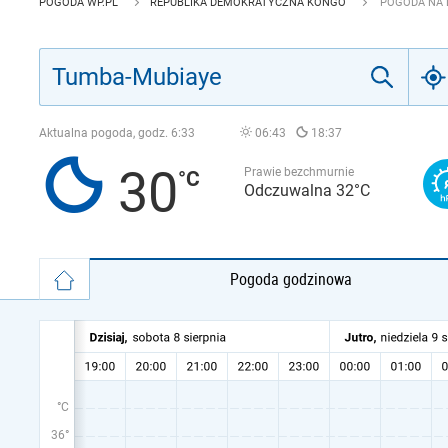
POGODA WP.PL
REPUBLIKA DEMOKRATYCZNA KONGO
POGODA NA 
Aktualna pogoda, godz.
6:33
06:43
18:37
30
Prawie bezchmurnie
Odczuwalna 32°C
Pogoda godzinowa
°C
36°