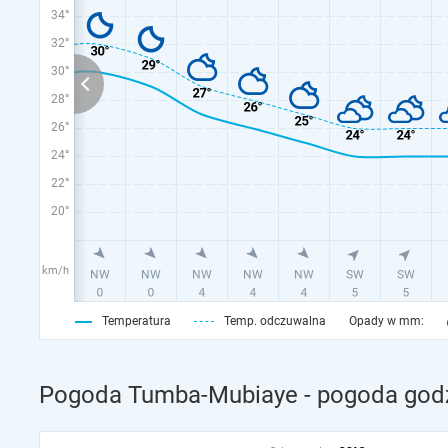
34°
32°
30°
28°
26°
24°
22°
20°
km/h
Temperatura
Temp. odczuwalna
Opady w mm:
Pogoda Tumba-Mubiaye - pogoda godz