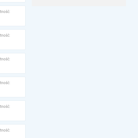
tność:
tność:
tność:
tność:
tność:
tność: