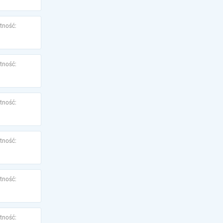
tność:
tność:
tność:
tność:
tność:
tność: