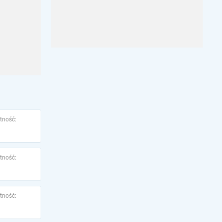
tność:
tność:
tność: