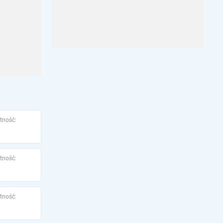
tność:
tność:
tność: