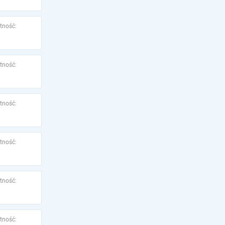
tność:
tność:
tność:
tność:
tność:
tność: