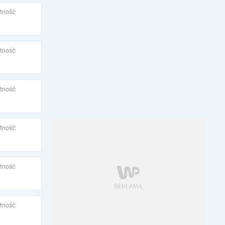
tność:
tność:
tność:
tność:
tność:
tność: