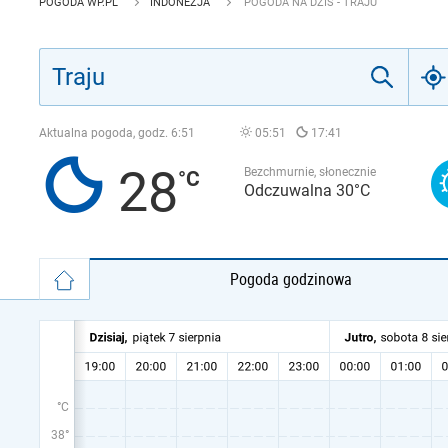
POGODA WP.PL
INDONEZJA
POGODA NA DZIŚ - TRAJU
Aktualna pogoda, godz.
6:51
05:51
17:41
28
Bezchmurnie, słonecznie
Odczuwalna 30°C
Pogoda godzinowa
°C
38°