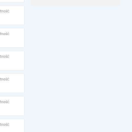
tność:
tność:
tność:
tność:
tność:
tność: