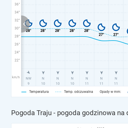
36°
34°
32°
30°
28°
26°
24°
22°
km/h
Temperatura
Temp. odczuwalna
Opady w mm:
Pogoda Traju - pogoda godzinowa na d