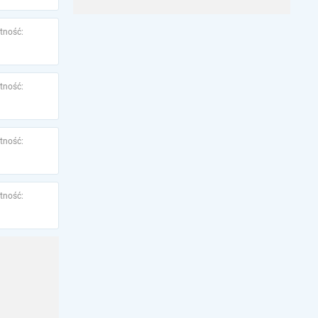
tność:
tność:
tność:
tność: