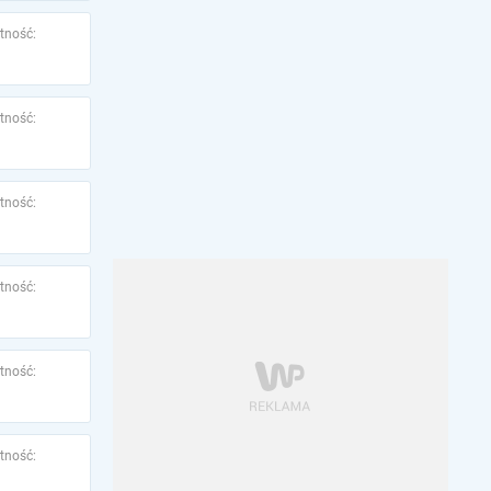
tność:
tność:
tność:
tność:
tność:
tność: