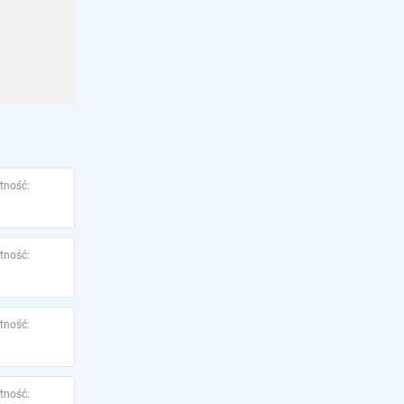
tność:
tność:
tność:
tność: