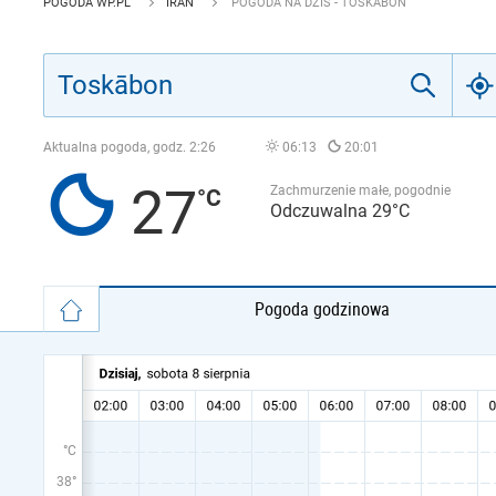
POGODA WP.PL
IRAN
POGODA NA DZIŚ - TOSKĀBON
Aktualna pogoda, godz.
2:26
06:13
20:01
27
Zachmurzenie małe, pogodnie
Odczuwalna 29°C
Pogoda godzinowa
°C
38°