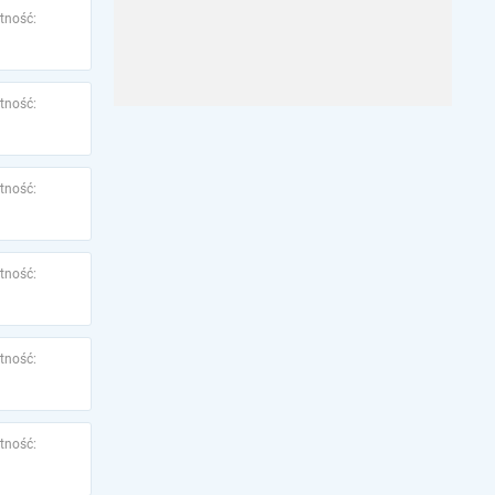
tność:
tność:
tność:
tność:
tność:
tność: