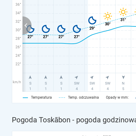
36°
34°
32°
30°
28°
26°
24°
22°
km/h
Temperatura
Temp. odczuwalna
Opady w mm:
Pogoda Toskābon - pogoda godzinowa 