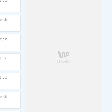
tność:
tność:
tność:
tność:
tność:
tność: