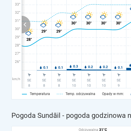
33°
32°
31°
30°
29°
28°
27°
26°
km/h
Temperatura
Temp. odczuwalna
Opady w mm:
Pogoda Sundāil - pogoda godzinowa na
Odczuwalna
31°C