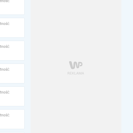
tność:
tność:
tność:
tność:
tność:
tność: