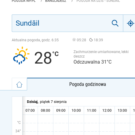
POGODA WP.PL
BANGLADESZ
POGODA NA DZIŚ - SUNDĀIL
Aktualna pogoda, godz.
6:35
05:28
18:39
28
Zachmurzenie umiarkowane, lekki
deszcz
Odczuwalna 31°C
Pogoda godzinowa
°C
34°