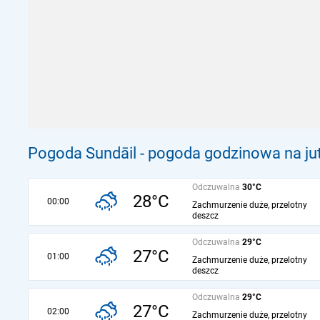
Pogoda Sundāil - pogoda godzinowa na ju
Odczuwalna
30°C
28°C
00:00
Zachmurzenie duże, przelotny
deszcz
Odczuwalna
29°C
27°C
01:00
Zachmurzenie duże, przelotny
deszcz
Odczuwalna
29°C
27°C
02:00
Zachmurzenie duże, przelotny