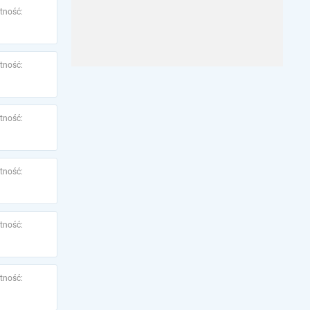
tność:
tność:
tność:
tność:
tność:
tność: