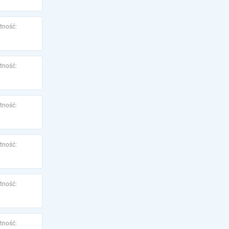
tność:
tność:
tność:
tność:
tność:
tność: