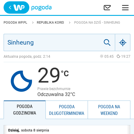
Trwa ładowanie
POLSKA
POGODA WP.PL
REPUBLIKA KOREI
POGODA NA DZIŚ - SINHEUNG
EUROPA
ŚWIAT
Aktualna pogoda, godz.
2:14
05:45
19:27
29
JAKOŚĆ POWIETRZA
Prawie bezchmurnie
Odczuwalna 32°C
POGODA
POGODA
POGODA NA
GODZINOWA
DŁUGOTERMINOWA
WEEKEND