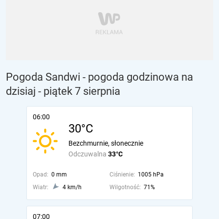
Pogoda Sandwi - pogoda godzinowa na
dzisiaj
- piątek 7 sierpnia
06:00
30°C
Bezchmurnie, słonecznie
Odczuwalna
33°C
Opad:
0 mm
Ciśnienie:
1005 hPa
Wiatr:
4 km/h
Wilgotność:
71%
07:00