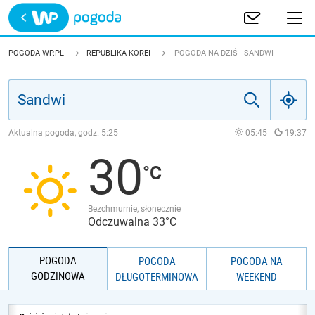
Trwa ładowanie
POLSKA
POGODA WP.PL
REPUBLIKA KOREI
POGODA NA DZIŚ - SANDWI
EUROPA
ŚWIAT
Aktualna pogoda, godz.
5:25
05:45
19:37
30
JAKOŚĆ POWIETRZA
Bezchmurnie, słonecznie
Odczuwalna 33°C
POGODA
POGODA
POGODA NA
GODZINOWA
DŁUGOTERMINOWA
WEEKEND