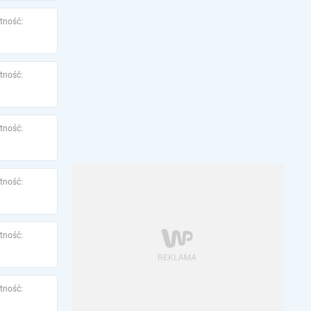
tność:
tność:
tność:
tność:
tność:
tność: