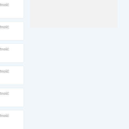
tność:
tność:
tność:
tność:
tność:
tność: