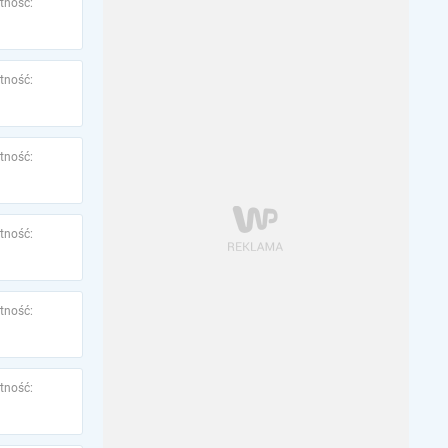
tność:
tność:
tność:
tność:
tność:
tność: