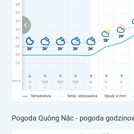
38°
36°
34°
32°
30°
28°
26°
24°
km/h
Temperatura
Temp. odczuwalna
Opady w mm:
Pogoda Quông Nặc - pogoda godzinow