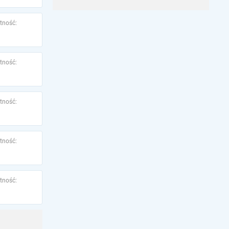
tność:
tność:
tność:
tność:
tność: