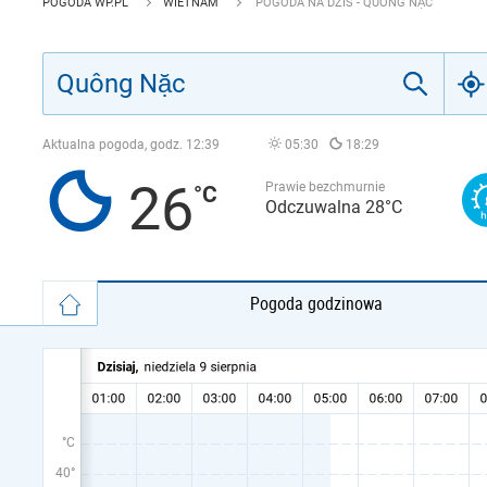
POGODA WP.PL
WIETNAM
POGODA NA DZIŚ - QUÔNG NẶC
Aktualna pogoda, godz.
12:39
05:30
18:29
26
Prawie bezchmurnie
Odczuwalna 28°C
Pogoda godzinowa
°C
40°