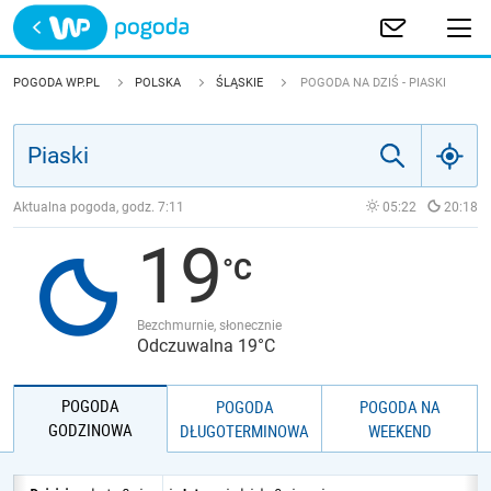
Trwa ładowanie
POLSKA
POGODA WP.PL
POLSKA
ŚLĄSKIE
POGODA NA DZIŚ - PIASKI
EUROPA
ŚWIAT
Aktualna pogoda, godz.
7:11
05:22
20:18
19
JAKOŚĆ POWIETRZA
Bezchmurnie, słonecznie
Odczuwalna 19°C
POGODA
POGODA
POGODA NA
GODZINOWA
DŁUGOTERMINOWA
WEEKEND