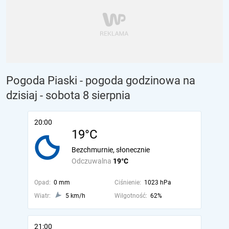
Pogoda Piaski - pogoda godzinowa na
dzisiaj
- sobota 8 sierpnia
20:00
19°C
Bezchmurnie, słonecznie
Odczuwalna
19°C
Opad:
0 mm
Ciśnienie:
1023 hPa
Wiatr:
5 km/h
Wilgotność:
62%
21:00