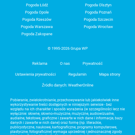
Pogoda Łódź
Pogoda Olsztyn
Pogoda Opole
Pogoda Poznań
Pogoda Rzeszów
Pogoda Szczecin
Pogoda Warszawa
Pogoda Wrocław
Pogoda Zakopane
© 1995-2026 Grupa WP
Reklama
O nas
Prywatność
Ustawienia prywatności
Regulamin
Mapa strony
Źródło danych: WeatherOnline
Pobieranie, zwielokrotnianie, przechowywanie lub jakiekolwiek inne
wykorzystywanie treści dostępnych w niniejszym serwisie - bez
względu na ich charakter i sposób wyrażenia (w szczególności lecz nie
wyłącznie: słowne, słowno-muzyczne, muzyczne, audiowizualne,
audialne, tekstowe, graficzne i zawarte w nich dane i informacje, bazy
danych i zawarte w nich dane) oraz formę (np. literackie,
publicystyczne, naukowe, kartograficzne, programy komputerowe,
plastyczne, fotograficzne) wymaga uprzedniej i jednoznacznej zgody