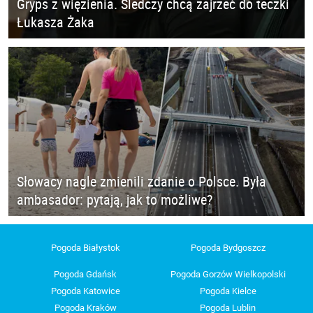
Gryps z więzienia. Śledczy chcą zajrzeć do teczki
Łukasza Żaka
Słowacy nagle zmienili zdanie o Polsce. Była
ambasador: pytają, jak to możliwe?
Pogoda Białystok
Pogoda Bydgoszcz
Pogoda Gdańsk
Pogoda Gorzów Wielkopolski
Pogoda Katowice
Pogoda Kielce
Pogoda Kraków
Pogoda Lublin