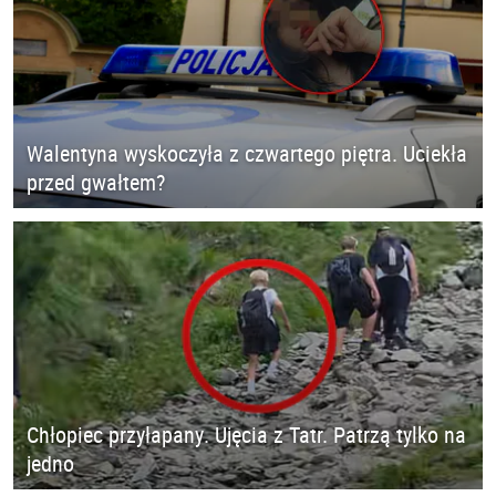
Walentyna wyskoczyła z czwartego piętra. Uciekła
przed gwałtem?
Chłopiec przyłapany. Ujęcia z Tatr. Patrzą tylko na
jedno