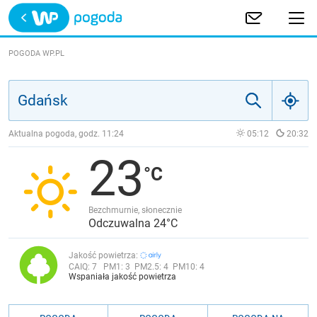
Trwa ładowanie
POLSKA
POGODA WP.PL
EUROPA
ŚWIAT
Aktualna pogoda, godz.
11:24
05:12
20:32
23
JAKOŚĆ POWIETRZA
Bezchmurnie, słonecznie
Odczuwalna 24°C
Jakość powietrza:
CAIQ:
7
PM1:
3
PM2.5:
4
PM10:
4
Wspaniała jakość powietrza