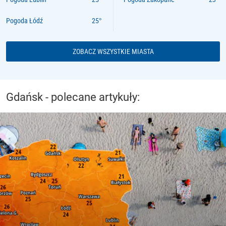
Pogoda Łódź
ZOBACZ WSZYSTKIE MIASTA
Gdańsk - polecane artykuły: