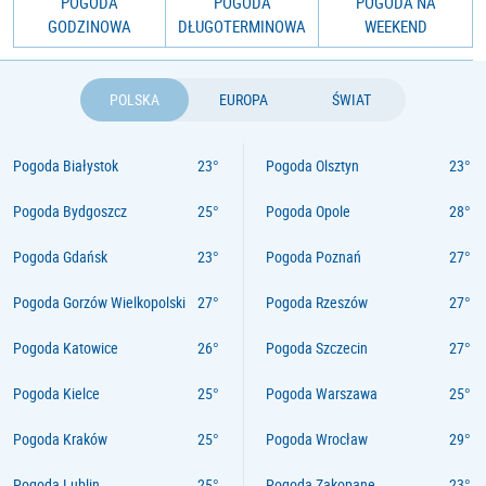
POGODA
POGODA
POGODA NA
GODZINOWA
DŁUGOTERMINOWA
WEEKEND
POLSKA
EUROPA
ŚWIAT
Pogoda Białystok
Pogoda Olsztyn
Pogoda Bydgoszcz
Pogoda Opole
Pogoda Gdańsk
Pogoda Poznań
Pogoda Gorzów Wielkopolski
Pogoda Rzeszów
Pogoda Katowice
Pogoda Szczecin
Pogoda Kielce
Pogoda Warszawa
Pogoda Kraków
Pogoda Wrocław
Pogoda Lublin
Pogoda Zakopane