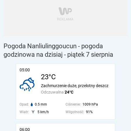
Pogoda Nanliulinggoucun - pogoda
godzinowa na dzisiaj
- piątek 7 sierpnia
05:00
23°C
Zachmurzenie duże, przelotny deszcz
Odczuwalna
24°C
Opad:
0.5 mm
Ciśnienie:
1009 hPa
Wiatr:
5 km/h
Wilgotność:
91%
06:00