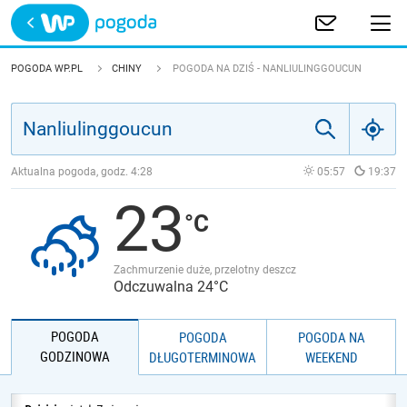
Trwa ładowanie
POLSKA
POGODA WP.PL
CHINY
POGODA NA DZIŚ - NANLIULINGGOUCUN
EUROPA
ŚWIAT
Aktualna pogoda, godz.
4:28
05:57
19:37
23
JAKOŚĆ POWIETRZA
Zachmurzenie duże, przelotny deszcz
Odczuwalna 24°C
POGODA
POGODA
POGODA NA
GODZINOWA
DŁUGOTERMINOWA
WEEKEND