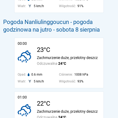
Wiatr:
5 km/h
Wilgotność:
91%
Pogoda Nanliulinggoucun - pogoda
godzinowa na jutro
- sobota 8 sierpnia
00:00
23°C
Zachmurzenie duże, przelotny deszcz
Odczuwalna
24°C
Opad:
0.6 mm
Ciśnienie:
1008 hPa
Wiatr:
5 km/h
Wilgotność:
93%
01:00
22°C
Zachmurzenie duże, przelotny deszcz
Odczuwalna
24°C