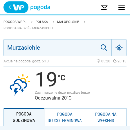
Trwa ładowanie
POLSKA
POGODA WP.PL
POLSKA
MAŁOPOLSKIE
POGODA NA DZIŚ - MURZASICHLE
EUROPA
ŚWIAT
Aktualna pogoda, godz.
5:13
05:20
20:13
JAKOŚĆ POWIETRZA
19
Zachmurzenie duże, możliwe burze
Odczuwalna 20°C
POGODA
POGODA
POGODA NA
GODZINOWA
DŁUGOTERMINOWA
WEEKEND