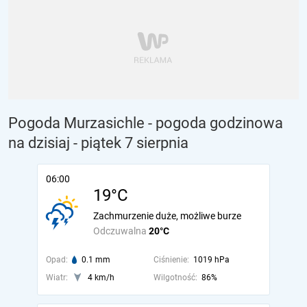
Pogoda Murzasichle - pogoda godzinowa
na dzisiaj
- piątek 7 sierpnia
06:00
19°C
Zachmurzenie duże, możliwe burze
Odczuwalna
20°C
Opad:
0.1 mm
Ciśnienie:
1019 hPa
Wiatr:
4 km/h
Wilgotność:
86%