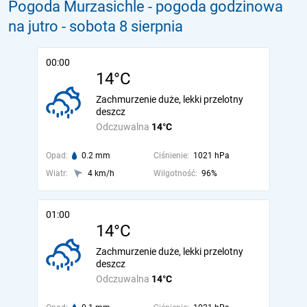
Pogoda Murzasichle - pogoda godzinowa
na jutro
- sobota 8 sierpnia
00:00
14°C
Zachmurzenie duże, lekki przelotny
deszcz
Odczuwalna
14°C
Opad:
0.2 mm
Ciśnienie:
1021 hPa
Wiatr:
4 km/h
Wilgotność:
96%
01:00
14°C
Zachmurzenie duże, lekki przelotny
deszcz
Odczuwalna
14°C