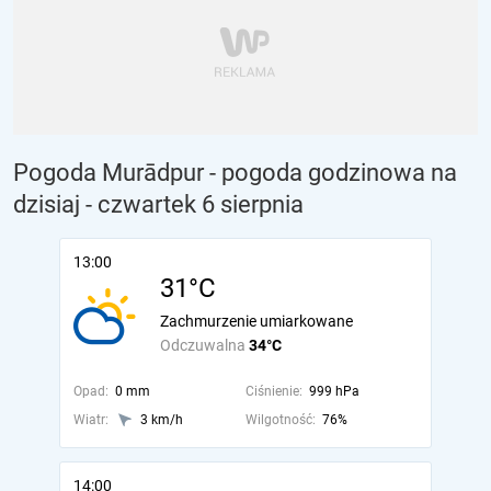
Pogoda Murādpur - pogoda godzinowa na
dzisiaj
- czwartek 6 sierpnia
13:00
31°C
Zachmurzenie umiarkowane
Odczuwalna
34°C
Opad:
0 mm
Ciśnienie:
999 hPa
Wiatr:
3 km/h
Wilgotność:
76%
14:00