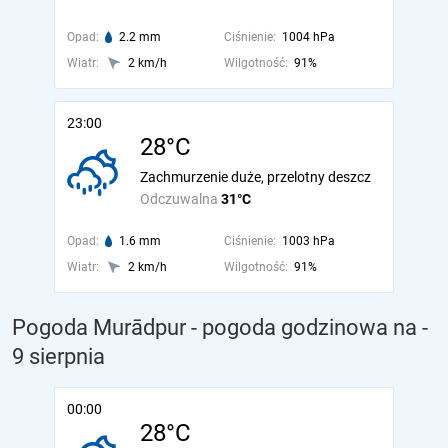
Opad:
2.2 mm
Ciśnienie:
1004 hPa
Wiatr:
2 km/h
Wilgotność:
91%
23:00
28°C
Zachmurzenie duże, przelotny deszcz
Odczuwalna
31°C
Opad:
1.6 mm
Ciśnienie:
1003 hPa
Wiatr:
2 km/h
Wilgotność:
91%
Pogoda Murādpur - pogoda godzinowa na
-
9 sierpnia
00:00
28°C