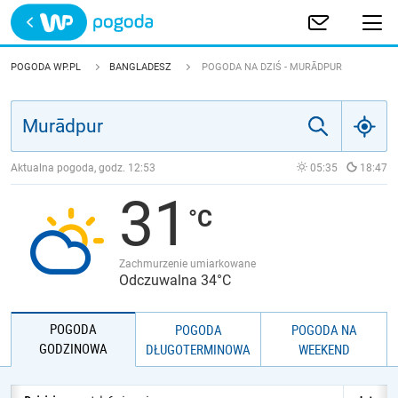
Trwa ładowanie
POLSKA
POGODA WP.PL
BANGLADESZ
POGODA NA DZIŚ - MURĀDPUR
EUROPA
ŚWIAT
Aktualna pogoda, godz.
12:53
05:35
18:47
31
JAKOŚĆ POWIETRZA
Zachmurzenie umiarkowane
Odczuwalna 34°C
POGODA
POGODA
POGODA NA
GODZINOWA
DŁUGOTERMINOWA
WEEKEND