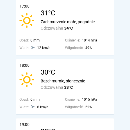
17:00
31°C
Zachmurzenie małe, pogodnie
Odczuwalna
34°C
Opad:
0 mm
Ciśnienie:
1014 hPa
Wiatr:
12 km/h
Wilgotność:
49%
18:00
30°C
Bezchmurnie, słonecznie
Odczuwalna
33°C
Opad:
0 mm
Ciśnienie:
1015 hPa
Wiatr:
6 km/h
Wilgotność:
52%
19:00