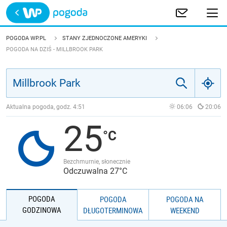
Trwa ładowanie
POLSKA
POGODA WP.PL
STANY ZJEDNOCZONE AMERYKI
POGODA NA DZIŚ - MILLBROOK PARK
EUROPA
ŚWIAT
Aktualna pogoda, godz.
4:51
06:06
20:06
JAKOŚĆ POWIETRZA
25
Bezchmurnie, słonecznie
Odczuwalna 27°C
POGODA
POGODA
POGODA NA
GODZINOWA
DŁUGOTERMINOWA
WEEKEND