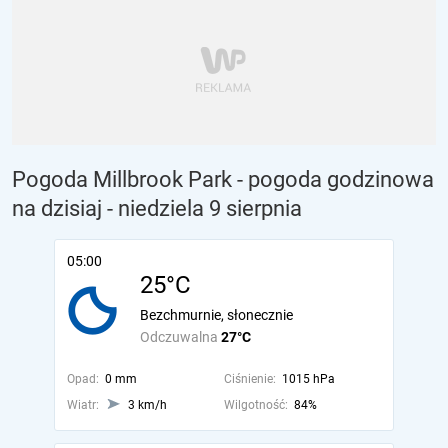
Pogoda Millbrook Park - pogoda godzinowa
na dzisiaj
- niedziela 9 sierpnia
05:00
25°C
Bezchmurnie, słonecznie
Odczuwalna
27°C
Opad:
0 mm
Ciśnienie:
1015 hPa
Wiatr:
3 km/h
Wilgotność:
84%