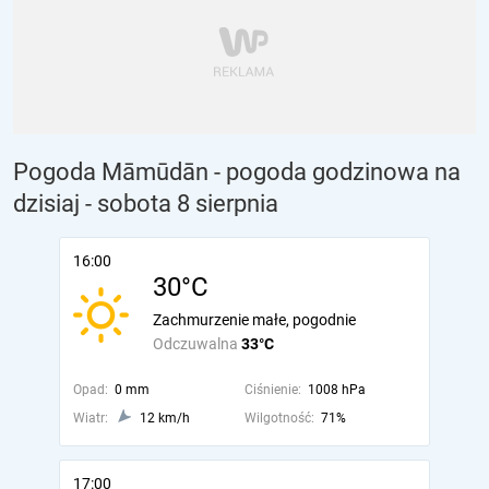
Pogoda Māmūdān - pogoda godzinowa na
dzisiaj
- sobota 8 sierpnia
16:00
30°C
Zachmurzenie małe, pogodnie
Odczuwalna
33°C
Opad:
0 mm
Ciśnienie:
1008 hPa
Wiatr:
12 km/h
Wilgotność:
71%
17:00