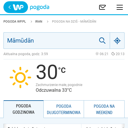
Trwa ładowanie
POLSKA
POGODA WP.PL
IRAN
POGODA NA DZIŚ - MĀMŪDĀN
EUROPA
ŚWIAT
Aktualna pogoda, godz.
3:59
06:21
20:13
30
JAKOŚĆ POWIETRZA
Zachmurzenie małe, pogodnie
Odczuwalna 33°C
POGODA
POGODA
POGODA NA
GODZINOWA
DŁUGOTERMINOWA
WEEKEND