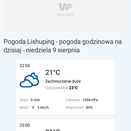
Pogoda Lishuping - pogoda godzinowa na
dzisiaj
- niedziela 9 sierpnia
22:00
21°C
Zachmurzenie duże
Odczuwalna
23°C
Opad:
0 mm
Ciśnienie:
1004 hPa
Wiatr:
5 km/h
Wilgotność:
89%
23:00