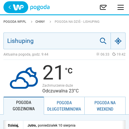
Trwa ładowanie
POLSKA
POGODA WP.PL
CHINY
POGODA NA DZIŚ - LISHUPING
EUROPA
ŚWIAT
Aktualna pogoda, godz.
9:44
06:33
19:42
21
JAKOŚĆ POWIETRZA
Zachmurzenie duże
Odczuwalna 23°C
POGODA
POGODA
POGODA NA
GODZINOWA
DŁUGOTERMINOWA
WEEKEND