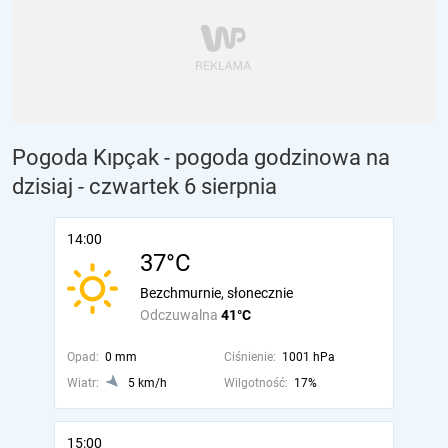
Pogoda Kıpçak - pogoda godzinowa na
dzisiaj
- czwartek 6 sierpnia
14:00
37°C
Bezchmurnie, słonecznie
Odczuwalna
41°C
Opad:
0 mm
Ciśnienie:
1001 hPa
Wiatr:
5 km/h
Wilgotność:
17%
15:00