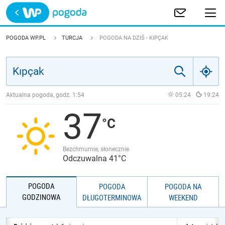
Trwa ładowanie
POLSKA
POGODA WP.PL
TURCJA
POGODA NA DZIŚ - KIPÇAK
EUROPA
ŚWIAT
Aktualna pogoda, godz.
1:54
05:24
19:24
37
JAKOŚĆ POWIETRZA
Bezchmurnie, słonecznie
Odczuwalna 41°C
POGODA
POGODA
POGODA NA
GODZINOWA
DŁUGOTERMINOWA
WEEKEND