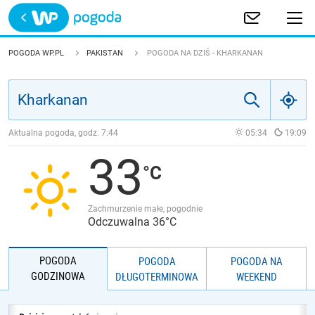
Trwa ładowanie
POLSKA
POGODA WP.PL
PAKISTAN
POGODA NA DZIŚ - KHARKANAN
EUROPA
ŚWIAT
Aktualna pogoda, godz.
7:44
05:34
19:09
33
JAKOŚĆ POWIETRZA
Zachmurzenie małe, pogodnie
Odczuwalna 36°C
POGODA
POGODA
POGODA NA
GODZINOWA
DŁUGOTERMINOWA
WEEKEND