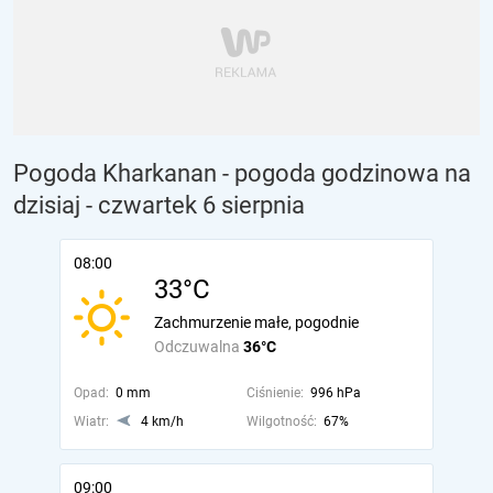
Pogoda Kharkanan - pogoda godzinowa na
dzisiaj
- czwartek 6 sierpnia
08:00
33°C
Zachmurzenie małe, pogodnie
Odczuwalna
36°C
Opad:
0 mm
Ciśnienie:
996 hPa
Wiatr:
4 km/h
Wilgotność:
67%
09:00