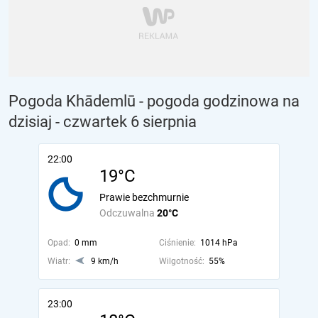
Pogoda Khādemlū - pogoda godzinowa na
dzisiaj
- czwartek 6 sierpnia
22:00
19°C
Prawie bezchmurnie
Odczuwalna
20°C
Opad:
0 mm
Ciśnienie:
1014 hPa
Wiatr:
9 km/h
Wilgotność:
55%
23:00