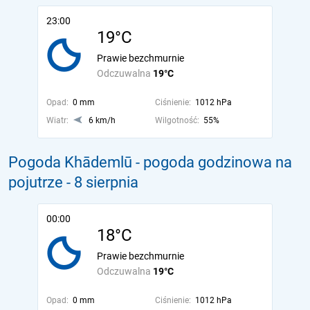
23:00
19°C
Prawie bezchmurnie
Odczuwalna
19°C
Opad:
0 mm
Ciśnienie:
1012 hPa
Wiatr:
6 km/h
Wilgotność:
55%
Pogoda Khādemlū - pogoda godzinowa na
pojutrze
- 8 sierpnia
00:00
18°C
Prawie bezchmurnie
Odczuwalna
19°C
Opad:
0 mm
Ciśnienie:
1012 hPa