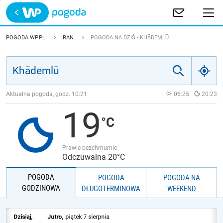
Trwa ładowanie
POLSKA
POGODA WP.PL
IRAN
POGODA NA DZIŚ - KHĀDEMLŪ
EUROPA
ŚWIAT
Aktualna pogoda, godz.
10:21
06:25
20:23
19
JAKOŚĆ POWIETRZA
Prawie bezchmurnie
Odczuwalna 20°C
POGODA
POGODA
POGODA NA
GODZINOWA
DŁUGOTERMINOWA
WEEKEND