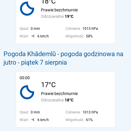
18°C
Prawie bezchmurnie
Odczuwalna
19°C
Opad:
0 mm
Ciśnienie:
1013 hPa
Wiatr:
6 km/h
Wilgotność:
58%
Pogoda Khādemlū - pogoda godzinowa na
jutro
- piątek 7 sierpnia
00:00
17°C
Prawie bezchmurnie
Odczuwalna
18°C
Opad:
0 mm
Ciśnienie:
1013 hPa
Wiatr:
6 km/h
Wilgotność:
61%