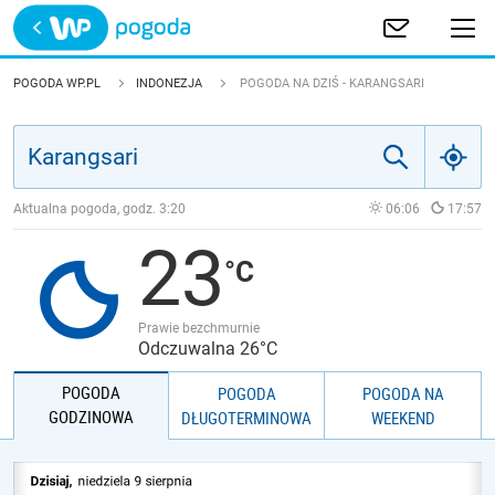
Trwa ładowanie
POLSKA
POGODA WP.PL
INDONEZJA
POGODA NA DZIŚ - KARANGSARI
EUROPA
ŚWIAT
Aktualna pogoda, godz.
3:20
06:06
17:57
23
JAKOŚĆ POWIETRZA
Prawie bezchmurnie
Odczuwalna 26°C
POGODA
POGODA
POGODA NA
GODZINOWA
DŁUGOTERMINOWA
WEEKEND