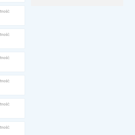
tność:
tność:
tność:
tność:
tność:
tność: