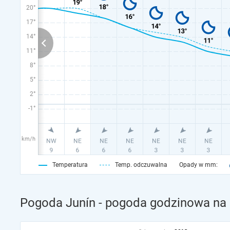
20°
17°
14°
11°
8°
5°
2°
-1°
km/h
Temperatura
Temp. odczuwalna
Opady w mm:
Pogoda Junín - pogoda godzinowa na d