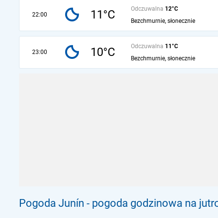
Odczuwalna
12°C
11°C
22:00
Bezchmurnie, słonecznie
Odczuwalna
11°C
10°C
23:00
Bezchmurnie, słonecznie
Pogoda Junín - pogoda godzinowa na jutr