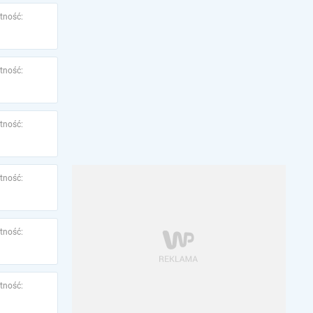
tność:
tność:
tność:
tność:
tność:
tność: