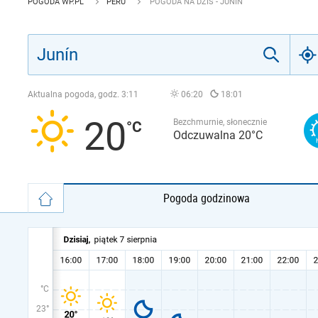
POGODA WP.PL
PERU
POGODA NA DZIŚ - JUNÍN
Aktualna pogoda, godz.
3:11
06:20
18:01
20
Bezchmurnie, słonecznie
Odczuwalna 20°C
Pogoda godzinowa
°C
23°