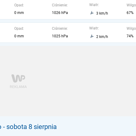
Wiatr:
Opad:
Ciśnienie:
Wilgo
0 mm
1026 hPa
67%
3 km/h
Wiatr:
Opad:
Ciśnienie:
Wilgo
0 mm
1025 hPa
74%
2 km/h
o
- sobota 8 sierpnia