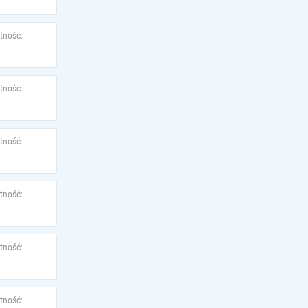
tność:
tność:
tność:
tność:
tność:
tność: