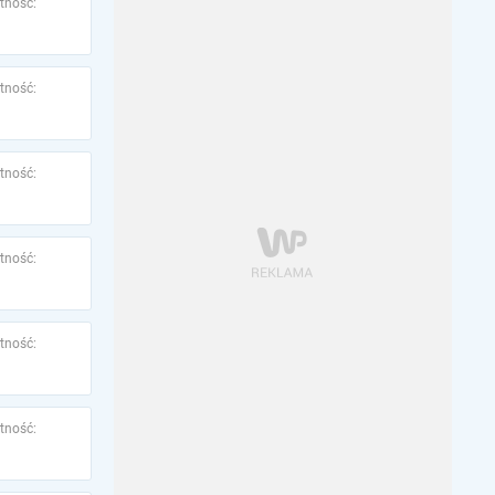
tność:
tność:
tność:
tność:
tność:
tność: